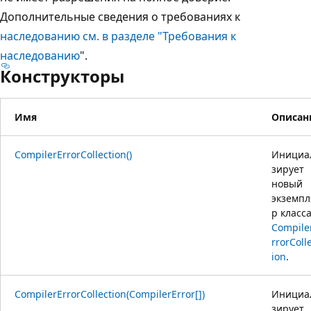
Дополнительные сведения о требованиях к
наследованию см. в разделе "Требования к
наследованию
".
Конструкторы
Имя
Описан
CompilerErrorCollection()
Инициа
зирует
новый
экземпл
р класс
Compile
rrorColl
ion
.
CompilerErrorCollection(CompilerError[])
Инициа
зирует