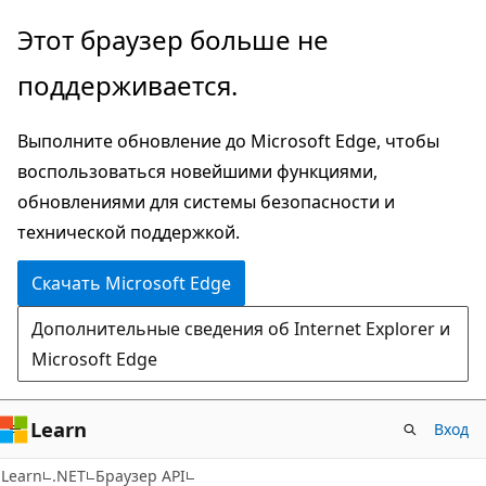
Пропустить
Переход
Этот браузер больше не
и
к
поддерживается.
перейти
навигации
к
на
Выполните обновление до Microsoft Edge, чтобы
основному
странице
воспользоваться новейшими функциями,
содержимому
обновлениями для системы безопасности и
технической поддержкой.
Скачать Microsoft Edge
Дополнительные сведения об Internet Explorer и
Microsoft Edge
Learn
Вход
C#
Learn
.NET
Браузер API