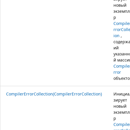
новый
экземпл
р
Compile
rrorColl
ion
,
содерж
ий
указан
й масси
Compile
rror
объекто
CompilerErrorCollection(CompilerErrorCollection)
Инициа
зирует
новый
экземпл
р
Compile