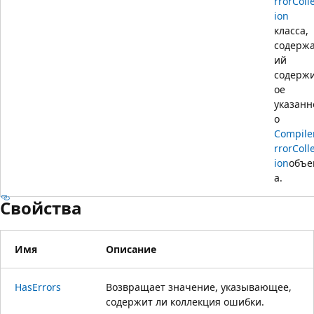
rrorColl
ion
класса,
содерж
ий
содерж
ое
указанн
о
Compile
rrorColl
ion
объе
а.
Свойства
Имя
Описание
HasErrors
Возвращает значение, указывающее,
содержит ли коллекция ошибки.