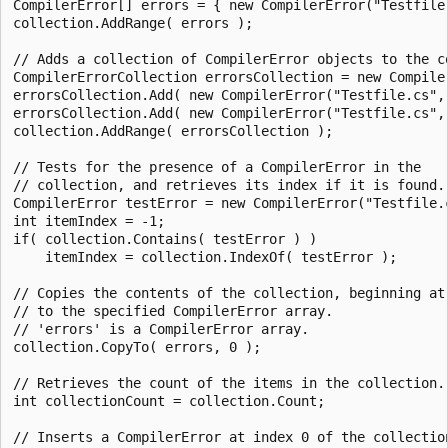
CompilerError[] errors = { new CompilerError("Testfile
collection.AddRange( errors );

// Adds a collection of CompilerError objects to the co
CompilerErrorCollection errorsCollection = new Compiler
errorsCollection.Add( new CompilerError("Testfile.cs",
errorsCollection.Add( new CompilerError("Testfile.cs",
collection.AddRange( errorsCollection );

// Tests for the presence of a CompilerError in the

// collection, and retrieves its index if it is found.

CompilerError testError = new CompilerError("Testfile.
int itemIndex = -1;

if( collection.Contains( testError ) )

    itemIndex = collection.IndexOf( testError );

// Copies the contents of the collection, beginning at 
// to the specified CompilerError array.

// 'errors' is a CompilerError array.

collection.CopyTo( errors, 0 );

// Retrieves the count of the items in the collection.

int collectionCount = collection.Count;

// Inserts a CompilerError at index 0 of the collection