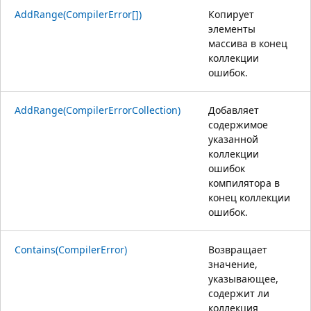
AddRange(CompilerError[])
Копирует
элементы
массива в конец
коллекции
ошибок.
AddRange(CompilerErrorCollection)
Добавляет
содержимое
указанной
коллекции
ошибок
компилятора в
конец коллекции
ошибок.
Contains(CompilerError)
Возвращает
значение,
указывающее,
содержит ли
коллекция