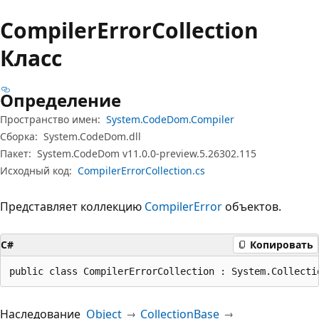
Compiler
Error
Collection
Класс
Определение
Пространство имен:
System.CodeDom.Compiler
Сборка:
System.CodeDom.dll
Пакет:
System.CodeDom v11.0.0-preview.5.26302.115
Исходный код:
CompilerErrorCollection.cs
Представляет коллекцию
CompilerError
объектов.
C#
Копировать
public class CompilerErrorCollection : System.Collecti
Наследование
Object
CollectionBase