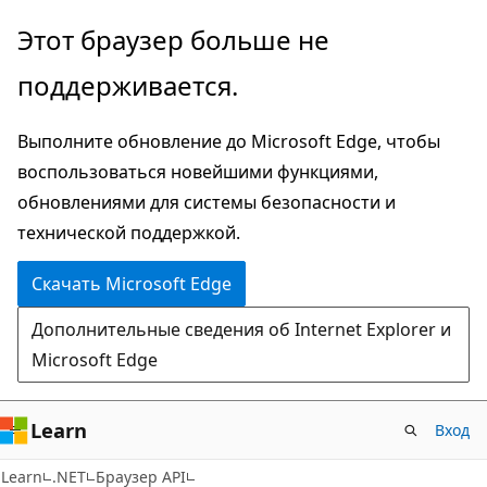
Пропустить
Переход
Этот браузер больше не
и
к
поддерживается.
перейти
навигации
к
на
Выполните обновление до Microsoft Edge, чтобы
основному
странице
воспользоваться новейшими функциями,
содержимому
обновлениями для системы безопасности и
технической поддержкой.
Скачать Microsoft Edge
Дополнительные сведения об Internet Explorer и
Microsoft Edge
Learn
Вход
C#
Learn
.NET
Браузер API