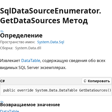
Sql
Data
Source
Enumerator.
Get
Data
Sources Метод
Определение
Пространство имен:
System.Data.Sql
Сборка:
System.Data.dll
Извлекает
DataTable
, содержащую сведения обо всех
видимых SQL Server экземплярах.
C#
Копировать
public override System.Data.DataTable GetDataSources()
Возвращаемое значение
DataTable