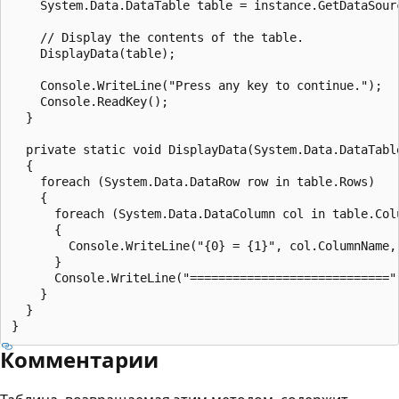
    System.Data.DataTable table = instance.GetDataSourc
    // Display the contents of the table.

    DisplayData(table);

    Console.WriteLine("Press any key to continue.");

    Console.ReadKey();

  }

  private static void DisplayData(System.Data.DataTable
  {

    foreach (System.Data.DataRow row in table.Rows)

    {

      foreach (System.Data.DataColumn col in table.Colu
      {

        Console.WriteLine("{0} = {1}", col.ColumnName, 
      }

      Console.WriteLine("============================")
    }

  }

Комментарии