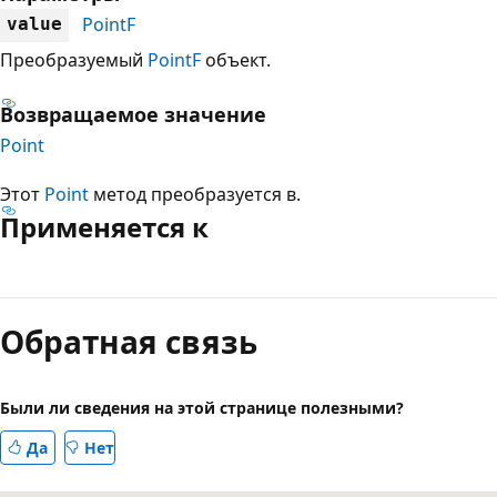
PointF
value
Преобразуемый
PointF
объект.
Возвращаемое значение
Point
Этот
Point
метод преобразуется в.
Применяется к
Режим
чтения
Обратная связь
выключен
Были ли сведения на этой странице полезными?
Да
Нет