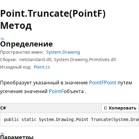
Point.
Truncate(PointF)
Метод
Определение
Пространство имен:
System.Drawing
Сборки:
netstandard.dll, System.Drawing.Primitives.dll
Исходный код:
Point.cs
Преобразует указанный в значение
PointF
Point
путем
усечения значений
PointF
объекта .
C#
Копировать
public static System.Drawing.Point Truncate(System.Dra
Параметры