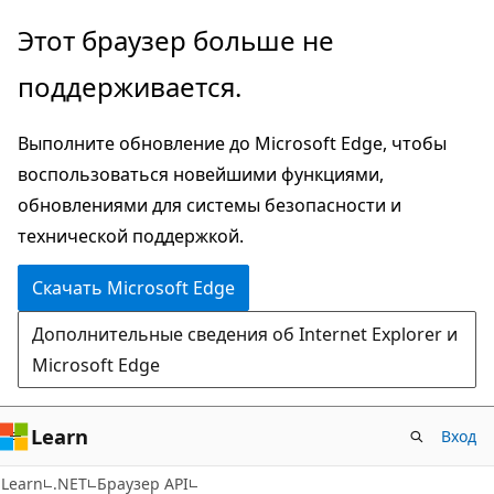
Пропустить
Переход
Этот браузер больше не
и
к
поддерживается.
перейти
навигации
к
на
Выполните обновление до Microsoft Edge, чтобы
основному
странице
воспользоваться новейшими функциями,
содержимому
обновлениями для системы безопасности и
технической поддержкой.
Скачать Microsoft Edge
Дополнительные сведения об Internet Explorer и
Microsoft Edge
Learn
Вход
C#
Learn
.NET
Браузер API