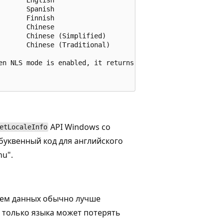
      Spanish

      Finnish

      Chinese

      Chinese (Simplified)

      Chinese (Traditional)

en NLS mode is enabled, it returns CHT.

API Windows со
etLocaleInfo
уквенный код для английского
nu".
ием данных обычно лучше
 только языка может потерять