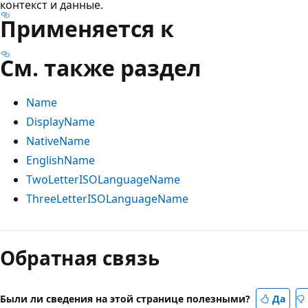
контекст и данные.
Применяется к
См. также раздел
Name
DisplayName
NativeName
EnglishName
TwoLetterISOLanguageName
ThreeLetterISOLanguageName
Режим
чтения
Обратная связь
выключен
Были ли сведения на этой странице полезными?
Да