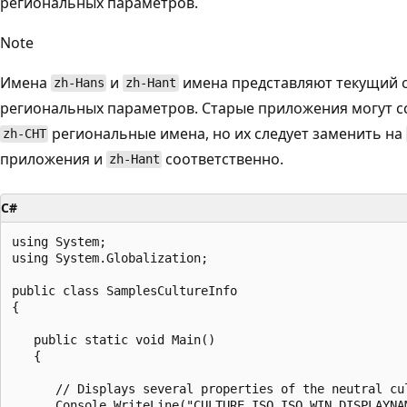
региональных параметров.
Note
Имена
и
имена представляют текущий с
zh-Hans
zh-Hant
региональных параметров. Старые приложения могут с
региональные имена, но их следует заменить на
zh-CHT
приложения и
соответственно.
zh-Hant
C#
using System;

using System.Globalization;

public class SamplesCultureInfo

{

   public static void Main()

   {

      // Displays several properties of the neutral cul
      Console.WriteLine("CULTURE ISO ISO WIN DISPLAYNA