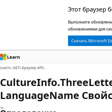
Пропустить
Переход
Этот браузер 
и
к
перейти
навигации
Выполните обновлени
к
на
обновлениями для си
основному
странице
Скачать Microsoft E
содержимому
Learn
Learn
.NET
Браузер API
Culture
Info.
Three
Lett
Language
Name Свой