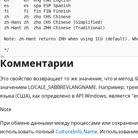
es      es  spa ESP Spanish                            
fi      fi  fin FIN Finnish                            
zh      zh  zho CHS Chinese                            
zh-Hans zh  zho CHS Chinese (Simplified)               
zh-Hant zh  zho ZHH Chinese (Traditional)              
Note: zh-Hant returns ZHH when using ICU (default). Wh
Комментарии
Это свойство возвращает то же значение, что и метод
G
значением LOCALE_SABBREVLANGNAME. Например, трехб
языка (США), как определено в API Windows, является "e
Note
При обмене данными между процессами или сохранен
использовать полный
CultureInfo.Name
. Использование