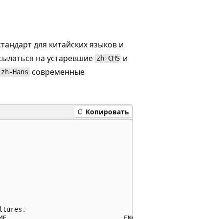
тандарт для китайских языков и
сылаться на устаревшие
и
zh-CHS
современные
zh-Hans
Копировать
tures.

ME                              ENGLISHNAME");
