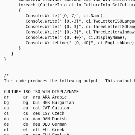
      foreach (CultureInfo ci in CultureInfo.GetCulture
      {

         Console.Write("{0,-7}", ci.Name);

         Console.Write(" {0,-3}", ci.TwoLetterISOLangua
         Console.Write(" {0,-3}", ci.ThreeLetterISOLang
         Console.Write(" {0,-3}", ci.ThreeLetterWindows
         Console.Write(" {0,-40}", ci.DisplayName);

         Console.WriteLine(" {0,-40}", ci.EnglishName);
      }

   }

}

/*

This code produces the following output.  This output h
CULTURE ISO ISO WIN DISPLAYNAME                        
ar      ar  ara ARA Arabic                             
bg      bg  bul BGR Bulgarian                          
ca      ca  cat CAT Catalan                            
cs      cs  ces CSY Czech                              
da      da  dan DAN Danish                             
de      de  deu DEU German                             
el      el  ell ELL Greek                              
en      en  eng ENU English                            