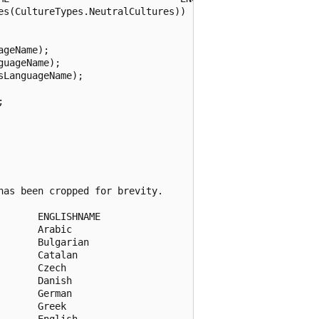
s(CultureTypes.NeutralCultures))

geName);

uageName);

LanguageName);



as been cropped for brevity.

      ENGLISHNAME

      Arabic

      Bulgarian

      Catalan

      Czech

      Danish

      German

      Greek

      English
