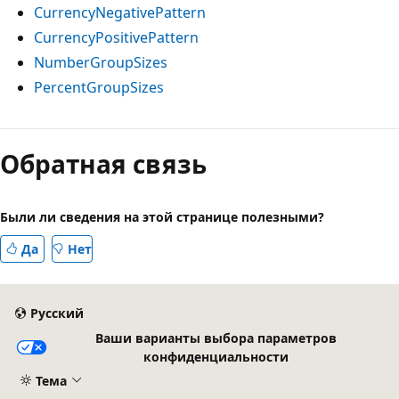
CurrencyNegativePattern
CurrencyPositivePattern
NumberGroupSizes
PercentGroupSizes
Режим
чтения
Обратная связь
выключен
Были ли сведения на этой странице полезными?
Да
Нет
Русский
Ваши варианты выбора параметров
конфиденциальности
Тема