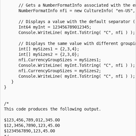
      // Gets a NumberFormatInfo associated with the en
      NumberFormatInfo nfi = new CultureInfo( "en-US", 
      // Displays a value with the default separator ("
      Int64 myInt = 123456789012345;

      Console.WriteLine( myInt.ToString( "C", nfi ) );

      // Displays the same value with different groupin
      int[] mySizes1 = {2,3,4};

      int[] mySizes2 = {2,3,0};

      nfi.CurrencyGroupSizes = mySizes1;

      Console.WriteLine( myInt.ToString( "C", nfi ) );

      nfi.CurrencyGroupSizes = mySizes2;

      Console.WriteLine( myInt.ToString( "C", nfi ) );

   }

}

/*

This code produces the following output.

$123,456,789,012,345.00

$12,3456,7890,123,45.00

$1234567890,123,45.00
