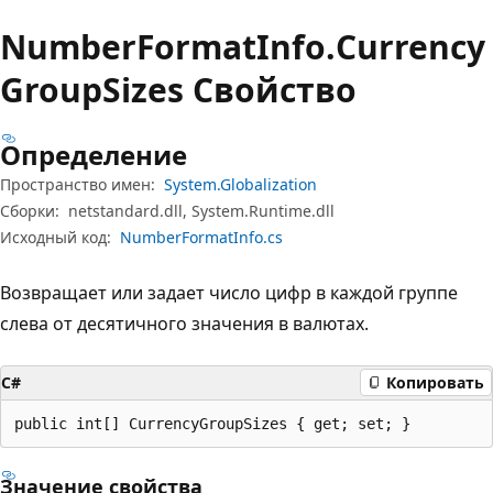
Number
Format
Info.
Currency
Group
Sizes Свойство
Определение
Пространство имен:
System.Globalization
Сборки:
netstandard.dll, System.Runtime.dll
Исходный код:
NumberFormatInfo.cs
Возвращает или задает число цифр в каждой группе
слева от десятичного значения в валютах.
C#
Копировать
public int[] CurrencyGroupSizes { get; set; }
Значение свойства