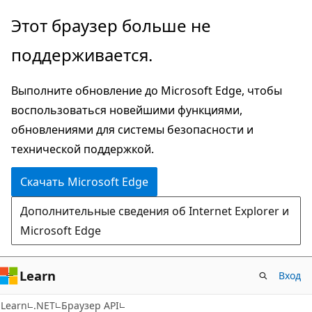
Пропустить
Переход
Этот браузер больше не
и
к
поддерживается.
перейти
навигации
к
на
Выполните обновление до Microsoft Edge, чтобы
основному
странице
воспользоваться новейшими функциями,
содержимому
обновлениями для системы безопасности и
технической поддержкой.
Скачать Microsoft Edge
Дополнительные сведения об Internet Explorer и
Microsoft Edge
Learn
Вход
C#
Learn
.NET
Браузер API