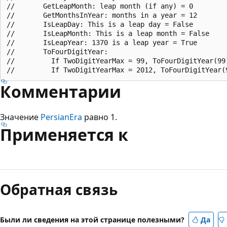
//       GetLeapMonth: leap month (if any) = 0

//       GetMonthsInYear: months in a year = 12

//       IsLeapDay: This is a leap day = False

//       IsLeapMonth: This is a leap month = False

//       IsLeapYear: 1370 is a leap year = True

//       ToFourDigitYear:

//         If TwoDigitYearMax = 99, ToFourDigitYear(99)
Комментарии
Значение
PersianEra
равно 1.
Применяется к
Режим
чтения
Обратная связь
выключен
Были ли сведения на этой странице полезными?
Да