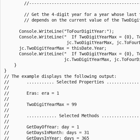
        //--------------------------------------------
        // Get the 4-digit year for a year whose last 
        // depends on the current value of the TwoDigit
      Console.WriteLine("ToFourDigitYear:");

      Console.WriteLine("  If TwoDigitYearMax = {0}, To
                         jc.TwoDigitYearMax, jc.ToFourD
      jc.TwoDigitYearMax = thisDate.Year;

      Console.WriteLine("  If TwoDigitYearMax = {0}, To
                        jc.TwoDigitYearMax, jc.ToFourDi
    }

}

// The example displays the following output:

//       ........... Selected Properties ..............
//

//       Eras: era = 1

//

//       TwoDigitYearMax = 99

//

//       ............ Selected Methods ................
//

//       GetDayOfYear: day = 1

//       GetDaysInMonth: days = 31

//       GetDaysInYear: days = 365
