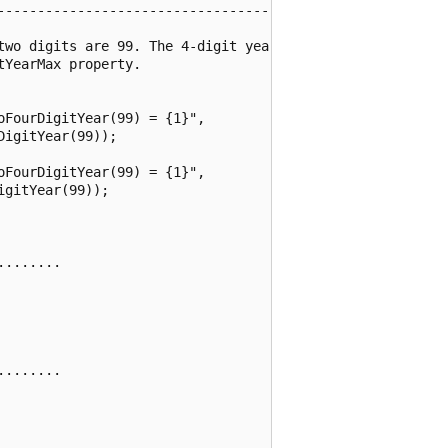
------------------------------------

two digits are 99. The 4-digit year

YearMax property.

FourDigitYear(99) = {1}",

igitYear(99));

FourDigitYear(99) = {1}",

gitYear(99));

.......

.......
