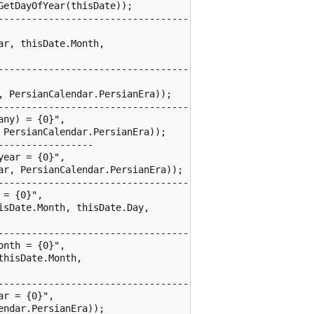
etDayOfYear(thisDate));

------------------------------------

r, thisDate.Month,

------------------------------------

 PersianCalendar.PersianEra));

------------------------------------

ny) = {0}",

PersianCalendar.PersianEra));

----------------

ear = {0}",

r, PersianCalendar.PersianEra));

------------------------------------

= {0}",

sDate.Month, thisDate.Day,

------------------------------------

nth = {0}",

hisDate.Month,

------------------------------------

r = {0}",

ndar.PersianEra));
