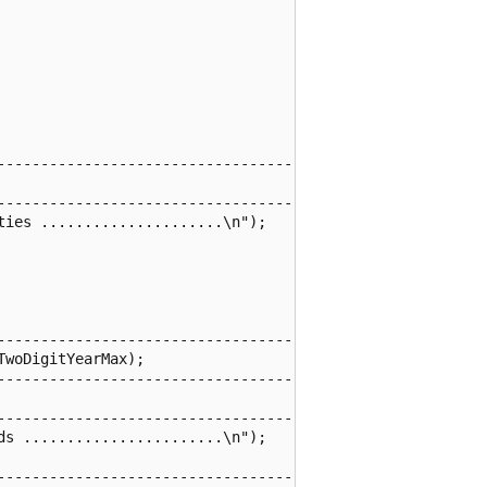
------------------------------------

------------------------------------

ies .....................\n");

------------------------------------

woDigitYearMax);

------------------------------------

------------------------------------

s .......................\n");

------------------------------------
