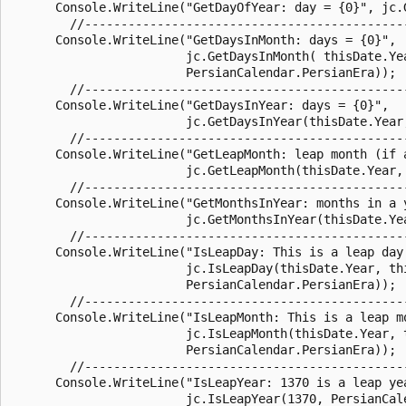
      Console.WriteLine("GetDayOfYear: day = {0}", jc.G
        //--------------------------------------------
      Console.WriteLine("GetDaysInMonth: days = {0}",

                        jc.GetDaysInMonth( thisDate.Yea
                        PersianCalendar.PersianEra));

        //--------------------------------------------
      Console.WriteLine("GetDaysInYear: days = {0}",

                        jc.GetDaysInYear(thisDate.Year,
        //--------------------------------------------
      Console.WriteLine("GetLeapMonth: leap month (if a
                        jc.GetLeapMonth(thisDate.Year, 
        //---------------------------------------------
      Console.WriteLine("GetMonthsInYear: months in a y
                        jc.GetMonthsInYear(thisDate.Yea
        //--------------------------------------------
      Console.WriteLine("IsLeapDay: This is a leap day 
                        jc.IsLeapDay(thisDate.Year, thi
                        PersianCalendar.PersianEra));

        //--------------------------------------------
      Console.WriteLine("IsLeapMonth: This is a leap mo
                        jc.IsLeapMonth(thisDate.Year, t
                        PersianCalendar.PersianEra));

        //--------------------------------------------
      Console.WriteLine("IsLeapYear: 1370 is a leap yea
                        jc.IsLeapYear(1370, PersianCale