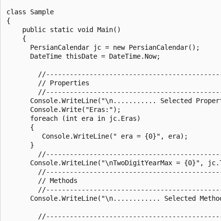
class Sample

{

    public static void Main()

    {

      PersianCalendar jc = new PersianCalendar();

      DateTime thisDate = DateTime.Now;

        //--------------------------------------------
        // Properties

        //--------------------------------------------
      Console.WriteLine("\n........... Selected Propert
      Console.Write("Eras:");

      foreach (int era in jc.Eras)

      {

         Console.WriteLine(" era = {0}", era);

      }

        //--------------------------------------------
      Console.WriteLine("\nTwoDigitYearMax = {0}", jc.T
        //--------------------------------------------
        // Methods

        //--------------------------------------------
      Console.WriteLine("\n............ Selected Method
        //--------------------------------------------