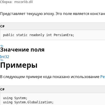
Сборка:
mscorlib.dll
Представляет текущую эпоху. Это поле является констан
C#
public static readonly int PersianEra;
Значение поля
Int32
Примеры
В следующем примере кода показано использование
Pe
C#
using System;

using System.Globalization;
