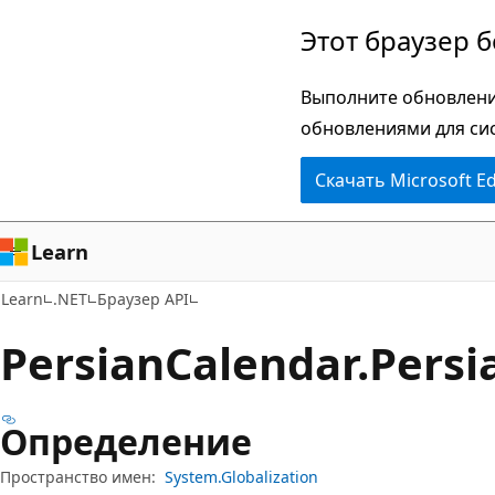
Пропустить
Переход
Этот браузер 
и
к
перейти
навигации
Выполните обновлени
к
на
обновлениями для си
основному
странице
Скачать Microsoft E
содержимому
Learn
Learn
.NET
Браузер API
Persian
Calendar.
Persi
Определение
Пространство имен:
System.Globalization