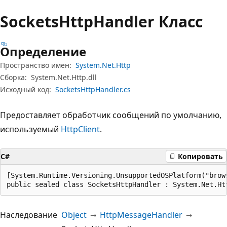
Sockets
Http
Handler Класс
Определение
Пространство имен:
System.Net.Http
Сборка:
System.Net.Http.dll
Исходный код:
SocketsHttpHandler.cs
Предоставляет обработчик сообщений по умолчанию,
используемый
HttpClient
.
C#
Копировать
[System.Runtime.Versioning.UnsupportedOSPlatform("brows
public sealed class SocketsHttpHandler : System.Net.Ht
Наследование
Object
HttpMessageHandler