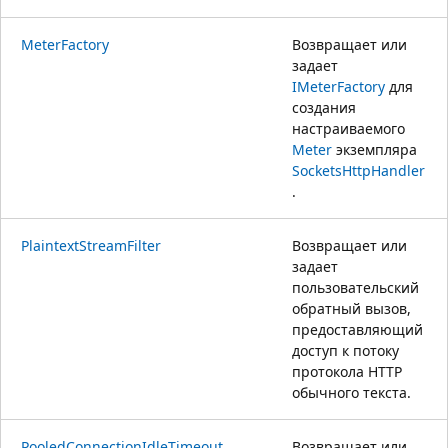
MeterFactory
Возвращает или
задает
IMeterFactory
для
создания
настраиваемого
Meter
экземпляра
SocketsHttpHandler
.
PlaintextStreamFilter
Возвращает или
задает
пользовательский
обратный вызов,
предоставляющий
доступ к потоку
протокола HTTP
обычного текста.
PooledConnectionIdleTimeout
Возвращает или