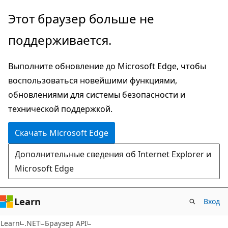
Пропустить
Переход
Этот браузер больше не
и
к
поддерживается.
перейти
навигации
к
на
Выполните обновление до Microsoft Edge, чтобы
основному
странице
воспользоваться новейшими функциями,
содержимому
обновлениями для системы безопасности и
технической поддержкой.
Скачать Microsoft Edge
Дополнительные сведения об Internet Explorer и
Microsoft Edge
Learn
Вход
C#
Learn
.NET
Браузер API