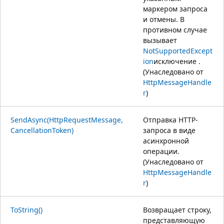
маркером запроса
и отмены. В
противном случае
вызывает
NotSupportedExcept
ion
исключение .
(Унаследовано от
HttpMessageHandle
r
)
SendAsync(HttpRequestMessage,
Отправка HTTP-
CancellationToken)
запроса в виде
асинхронной
операции.
(Унаследовано от
HttpMessageHandle
r
)
ToString()
Возвращает строку,
представляющую