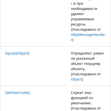
r
и при
необходимости
удаляет
управляемые
ресурсы.
(Унаследовано от
HttpMessageHandle
r
)
Equals(Object)
Определяет, равен
ли указанный
объект текущему
объекту.
(Унаследовано от
Object
)
GetHashCode()
Служит хэш-
функцией по
умолчанию.
(Унаследовано от