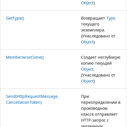
Object
)
GetType()
Возвращает
Type
текущего
экземпляра.
(Унаследовано от
Object
)
MemberwiseClone()
Создает неглубокую
копию текущей
Object
.
(Унаследовано от
Object
)
Send(HttpRequestMessage,
При
CancellationToken)
переопределении в
производном
классе отправляет
HTTP-запрос с
указанным