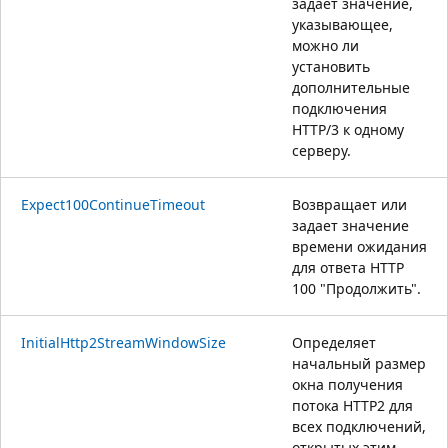
задает значение,
указывающее,
можно ли
установить
дополнительные
подключения
HTTP/3 к одному
серверу.
Expect100ContinueTimeout
Возвращает или
задает значение
времени ожидания
для ответа HTTP
100 "Продолжить".
InitialHttp2StreamWindowSize
Определяет
начальный размер
окна получения
потока HTTP2 для
всех подключений,
открытых этим