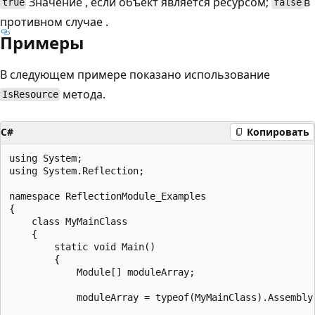
Значение , если объект является ресурсом;
в
true
false
противном случае .
Примеры
В следующем примере показано использование
метода.
IsResource
C#
Копировать
using System;

using System.Reflection;

namespace ReflectionModule_Examples

{

    class MyMainClass

    {

        static void Main()

        {

            Module[] moduleArray;

            moduleArray = typeof(MyMainClass).Assembly.