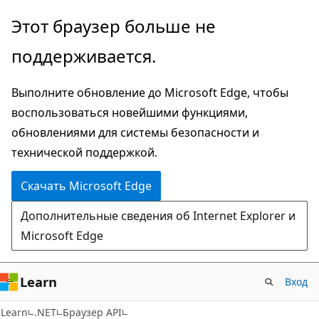
Пропустить
Переход
Этот браузер больше не
и
к
поддерживается.
перейти
навигации
к
на
Выполните обновление до Microsoft Edge, чтобы
основному
странице
воспользоваться новейшими функциями,
содержимому
обновлениями для системы безопасности и
технической поддержкой.
Скачать Microsoft Edge
Дополнительные сведения об Internet Explorer и
Microsoft Edge
Learn
Вход
C#
Learn
.NET
Браузер API