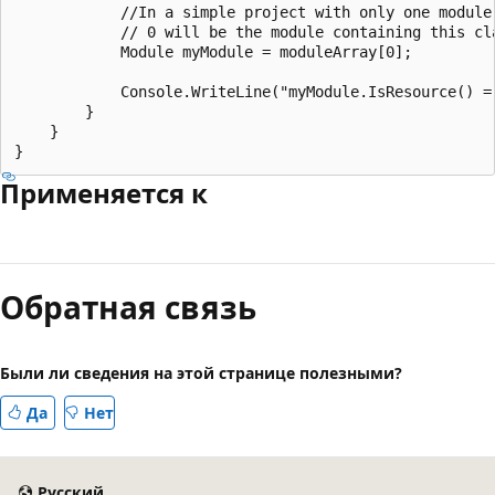
            //In a simple project with only one module,
            // 0 will be the module containing this cla
            Module myModule = moduleArray[0];

            Console.WriteLine("myModule.IsResource() = 
        }

    }

Применяется к
Режим
чтения
Обратная связь
выключен
Были ли сведения на этой странице полезными?
Да
Нет
Русский