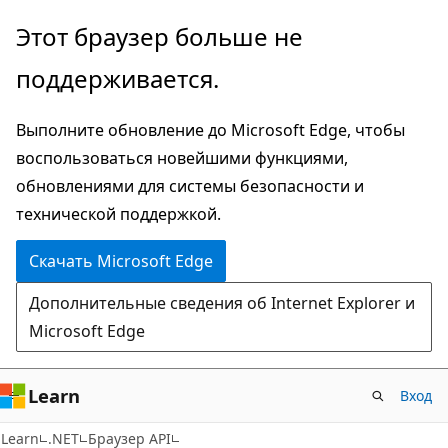
Пропустить
Переход
Этот браузер больше не
и
к
поддерживается.
перейти
навигации
к
на
Выполните обновление до Microsoft Edge, чтобы
основному
странице
воспользоваться новейшими функциями,
содержимому
обновлениями для системы безопасности и
технической поддержкой.
Скачать Microsoft Edge
Дополнительные сведения об Internet Explorer и
Microsoft Edge
Learn
Вход
C#
Learn
.NET
Браузер API