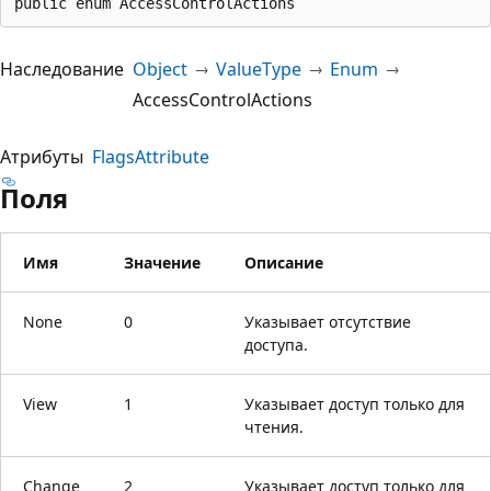
public enum AccessControlActions
Наследование
Object
ValueType
Enum
AccessControlActions
Атрибуты
FlagsAttribute
Поля
Имя
Значение
Описание
None
0
Указывает отсутствие
доступа.
View
1
Указывает доступ только для
чтения.
Change
2
Указывает доступ только для