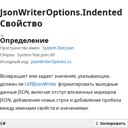
Json
Writer
Options.
Indented
Свойство
Определение
Пространство имен:
System.Text.Json
Сборка:
System.Text.Json.dll
Исходный код:
JsonWriterOptions.cs
Возвращает или задает значение, указывающее,
должен ли
Utf8JsonWriter
форматировать выходные
данные JSON, включая отступ вложенных маркеров
JSON, добавление новых строк и добавление пробела
между именами свойств и значениями.
C#
Копировать