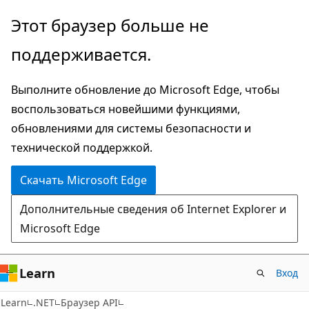
Пропустить
Переход
Этот браузер больше не
и
к
поддерживается.
перейти
навигации
к
на
Выполните обновление до Microsoft Edge, чтобы
основному
странице
воспользоваться новейшими функциями,
содержимому
обновлениями для системы безопасности и
технической поддержкой.
Скачать Microsoft Edge
Дополнительные сведения об Internet Explorer и
Microsoft Edge
Learn
Вход
C#
Learn
.NET
Браузер API