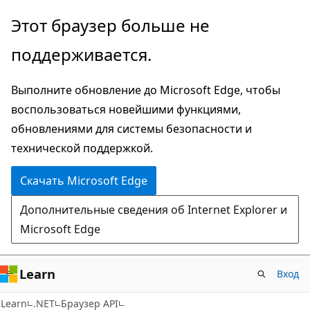
Пропустить
Переход
Этот браузер больше не
и
к
поддерживается.
перейти
навигации
к
на
Выполните обновление до Microsoft Edge, чтобы
основному
странице
воспользоваться новейшими функциями,
содержимому
обновлениями для системы безопасности и
технической поддержкой.
Скачать Microsoft Edge
Дополнительные сведения об Internet Explorer и
Microsoft Edge
Learn
Вход
C#
Learn
.NET
Браузер API