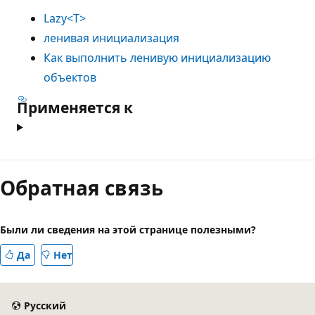
Lazy<T>
ленивая инициализация
Как выполнить ленивую инициализацию
объектов
Применяется к
Режим
чтения
Обратная связь
выключен
Были ли сведения на этой странице полезными?
Да
Нет
Русский