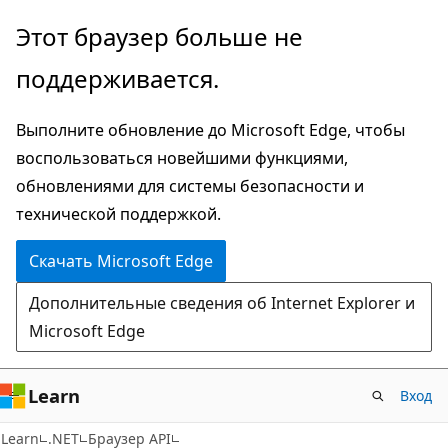
Пропустить
Переход
Этот браузер больше не
и
к
поддерживается.
перейти
навигации
к
на
Выполните обновление до Microsoft Edge, чтобы
основному
странице
воспользоваться новейшими функциями,
содержимому
обновлениями для системы безопасности и
технической поддержкой.
Скачать Microsoft Edge
Дополнительные сведения об Internet Explorer и
Microsoft Edge
Learn
Вход
C#
Learn
.NET
Браузер API