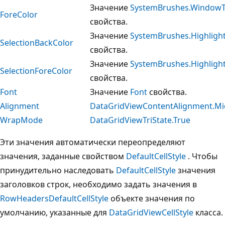
Значение
SystemBrushes.WindowT
ForeColor
свойства.
Значение
SystemBrushes.Highligh
SelectionBackColor
свойства.
Значение
SystemBrushes.Highligh
SelectionForeColor
свойства.
Font
Значение
Font
свойства.
Alignment
DataGridViewContentAlignment.Mi
WrapMode
DataGridViewTriState.True
Эти значения автоматически переопределяют
значения, заданные свойством
DefaultCellStyle
. Чтобы
принудительно наследовать
DefaultCellStyle
значения
заголовков строк, необходимо задать значения в
RowHeadersDefaultCellStyle
объекте значения по
умолчанию, указанные для
DataGridViewCellStyle
класса.