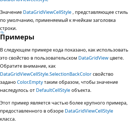
Значение
DataGridViewCellStyle
, представляющее стиль
по умолчанию, применяемый к ячейкам заголовка
строки.
Примеры
В следующем примере кода показано, как использовать
это свойство в пользовательском
DataGridView
цвете.
Обратите внимание, как
DataGridViewCellStyle.SelectionBackColor
свойство
задано
Color.Empty
таким образом, чтобы значение
наследулось от
DefaultCellStyle
объекта.
Этот пример является частью более крупного примера,
предоставленного в обзоре
DataGridViewCellStyle
класса.