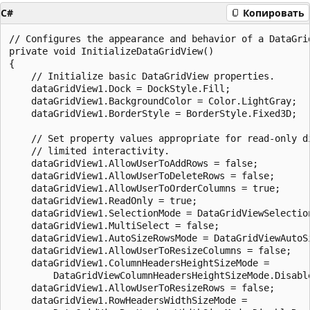
C#
Копировать
// Configures the appearance and behavior of a DataGrid
private void InitializeDataGridView()

{

    // Initialize basic DataGridView properties.

    dataGridView1.Dock = DockStyle.Fill;

    dataGridView1.BackgroundColor = Color.LightGray;

    dataGridView1.BorderStyle = BorderStyle.Fixed3D;

    // Set property values appropriate for read-only di
    // limited interactivity. 

    dataGridView1.AllowUserToAddRows = false;

    dataGridView1.AllowUserToDeleteRows = false;

    dataGridView1.AllowUserToOrderColumns = true;

    dataGridView1.ReadOnly = true;

    dataGridView1.SelectionMode = DataGridViewSelection
    dataGridView1.MultiSelect = false;

    dataGridView1.AutoSizeRowsMode = DataGridViewAutoSi
    dataGridView1.AllowUserToResizeColumns = false;

    dataGridView1.ColumnHeadersHeightSizeMode = 

        DataGridViewColumnHeadersHeightSizeMode.Disable
    dataGridView1.AllowUserToResizeRows = false;

    dataGridView1.RowHeadersWidthSizeMode = 
