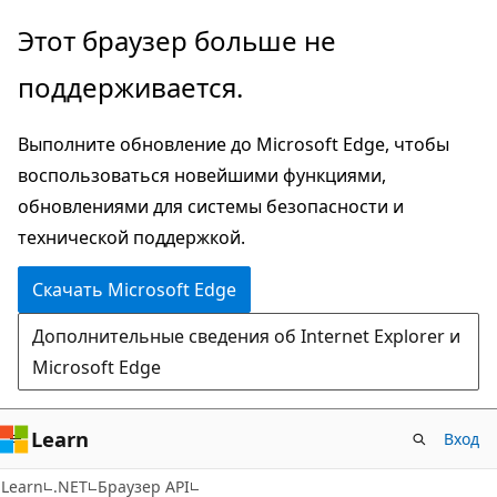
Пропустить
Переход
Этот браузер больше не
и
к
поддерживается.
перейти
навигации
к
на
Выполните обновление до Microsoft Edge, чтобы
основному
странице
воспользоваться новейшими функциями,
содержимому
обновлениями для системы безопасности и
технической поддержкой.
Скачать Microsoft Edge
Дополнительные сведения об Internet Explorer и
Microsoft Edge
Learn
Вход
C#
Learn
.NET
Браузер API