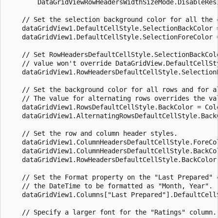
        DataGridViewRowHeadersWidthSizeMode.DisableResi
    // Set the selection background color for all the c
    dataGridView1.DefaultCellStyle.SelectionBackColor =
    dataGridView1.DefaultCellStyle.SelectionForeColor =
    // Set RowHeadersDefaultCellStyle.SelectionBackColo
    // value won't override DataGridView.DefaultCellSty
    dataGridView1.RowHeadersDefaultCellStyle.SelectionB
    // Set the background color for all rows and for al
    // The value for alternating rows overrides the val
    dataGridView1.RowsDefaultCellStyle.BackColor = Colo
    dataGridView1.AlternatingRowsDefaultCellStyle.BackC
    // Set the row and column header styles.

    dataGridView1.ColumnHeadersDefaultCellStyle.ForeCol
    dataGridView1.ColumnHeadersDefaultCellStyle.BackCol
    dataGridView1.RowHeadersDefaultCellStyle.BackColor 
    // Set the Format property on the "Last Prepared" c
    // the DateTime to be formatted as "Month, Year".

    dataGridView1.Columns["Last Prepared"].DefaultCellS
    // Specify a larger font for the "Ratings" column. 