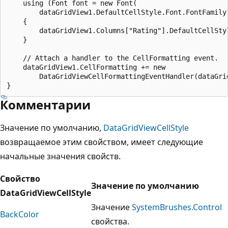
    using (Font font = new Font(

        dataGridView1.DefaultCellStyle.Font.FontFamily,
    {

        dataGridView1.Columns["Rating"].DefaultCellStyl
    }

    // Attach a handler to the CellFormatting event.

    dataGridView1.CellFormatting += new

        DataGridViewCellFormattingEventHandler(dataGrid
Комментарии
Значение по умолчанию,
DataGridViewCellStyle
возвращаемое этим свойством, имеет следующие
начальные значения свойств.
Свойство
Значение по умолчанию
DataGridViewCellStyle
Значение
SystemBrushes.Control
BackColor
свойства.