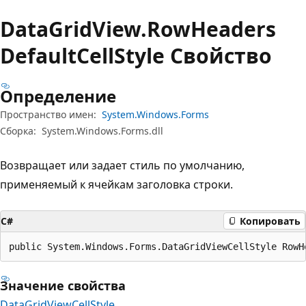
Data
Grid
View.
Row
Headers
Default
Cell
Style Свойство
Определение
Пространство имен:
System.Windows.Forms
Сборка:
System.Windows.Forms.dll
Возвращает или задает стиль по умолчанию,
применяемый к ячейкам заголовка строки.
C#
Копировать
public System.Windows.Forms.DataGridViewCellStyle RowH
Значение свойства
DataGridViewCellStyle