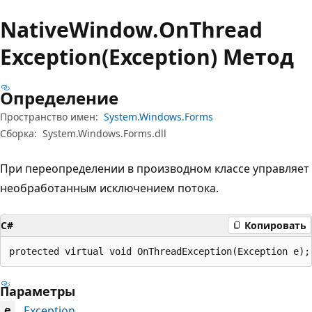
Native
Window.
On
Thread
Exception(Exception) Метод
Определение
Пространство имен:
System.Windows.Forms
Сборка:
System.Windows.Forms.dll
При переопределении в производном классе управляет
необработанным исключением потока.
C#
Копировать
protected virtual void OnThreadException(Exception e);
Параметры
Exception
e