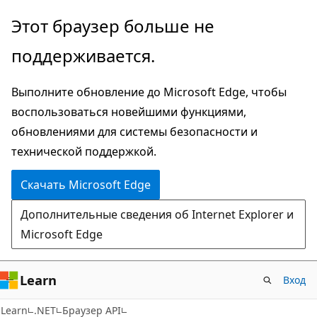
Пропустить
Переход
Этот браузер больше не
и
к
поддерживается.
перейти
навигации
к
на
Выполните обновление до Microsoft Edge, чтобы
основному
странице
воспользоваться новейшими функциями,
содержимому
обновлениями для системы безопасности и
технической поддержкой.
Скачать Microsoft Edge
Дополнительные сведения об Internet Explorer и
Microsoft Edge
Learn
Вход
C#
Learn
.NET
Браузер API