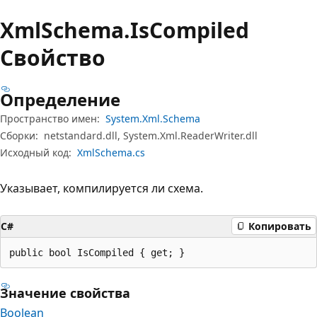
Xml
Schema.
Is
Compiled
Свойство
Определение
Пространство имен:
System.Xml.Schema
Сборки:
netstandard.dll, System.Xml.ReaderWriter.dll
Исходный код:
XmlSchema.cs
Указывает, компилируется ли схема.
C#
Копировать
public bool IsCompiled { get; }
Значение свойства
Boolean