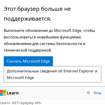
Пропустить
Переход
Этот браузер больше не
и
к
поддерживается.
перейти
навигации
к
на
Выполните обновление до Microsoft Edge, чтобы
основному
странице
воспользоваться новейшими функциями,
содержимому
обновлениями для системы безопасности и
технической поддержкой.
Скачать Microsoft Edge
Дополнительные сведения об Internet Explorer и
Microsoft Edge
Learn
Вход
C#
Learn
.NET
Браузер API