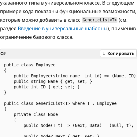
указанного типа в универсальном классе. В следующем
примере кода показаны функциональные возможности,
которые можно добавить в класс
(см.
GenericList<T>
раздел
Введение в универсальные шаблоны
), применив
ограничение базового класса.
C#
Копировать
public class Employee

{

    public Employee(string name, int id) => (Name, ID) 
    public string Name { get; set; }

    public int ID { get; set; }

}

public class GenericList<T> where T : Employee

{

    private class Node

    {

        public Node(T t) => (Next, Data) = (null, t);

        public Node? Next { get; set; }
