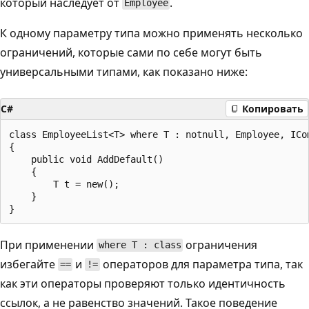
который наследует от
.
Employee
К одному параметру типа можно применять несколько
ограничений, которые сами по себе могут быть
универсальными типами, как показано ниже:
C#
Копировать
class EmployeeList<T> where T : notnull, Employee, ICom
{

    public void AddDefault()

    {

        T t = new();

    }

При применении
ограничения
where T : class
избегайте
и
операторов для параметра типа, так
==
!=
как эти операторы проверяют только идентичность
ссылок, а не равенство значений. Такое поведение