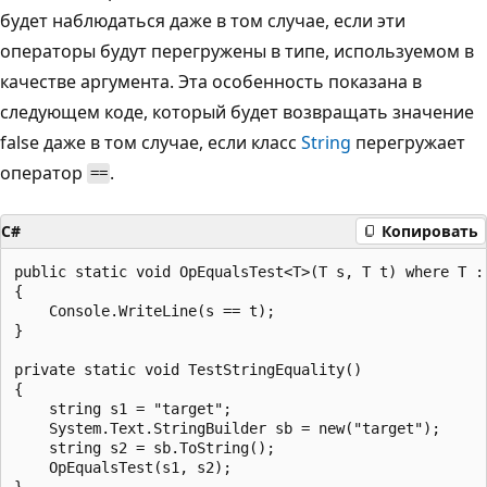
будет наблюдаться даже в том случае, если эти
операторы будут перегружены в типе, используемом в
качестве аргумента. Эта особенность показана в
следующем коде, который будет возвращать значение
false даже в том случае, если класс
String
перегружает
оператор
.
==
C#
Копировать
public static void OpEqualsTest<T>(T s, T t) where T : 
{

    Console.WriteLine(s == t);

}

private static void TestStringEquality()

{

    string s1 = "target";

    System.Text.StringBuilder sb = new("target");

    string s2 = sb.ToString();

    OpEqualsTest(s1, s2);
