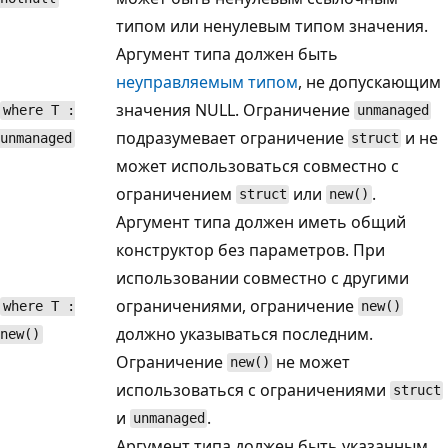
типом или ненулевым типом значения.
Аргумент типа должен быть
неуправляемым типом
, не допускающим
значения NULL. Ограничение
where T :
unmanaged
подразумевает ограничение
и не
unmanaged
struct
может использоваться совместно с
ограничением
или
.
struct
new()
Аргумент типа должен иметь общий
конструктор без параметров. При
использовании совместно с другими
ограничениями, ограничение
where T :
new()
должно указываться последним.
new()
Ограничение
не может
new()
использоваться с ограничениями
struct
и
.
unmanaged
Аргумент типа должен быть указанным