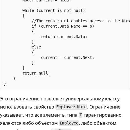
        while (current is not null)

        {

            //The constraint enables access to the Name
            if (current.Data.Name == s)

            {

                return current.Data;

            }

            else

            {

                current = current.Next;

            }

        }

        return null;

    }

Это ограничение позволяет универсальному классу
использовать свойство
. Ограничение
Employee.Name
указывает, что все элементы типа
гарантированно
T
являются либо объектом
, либо объектом,
Employee