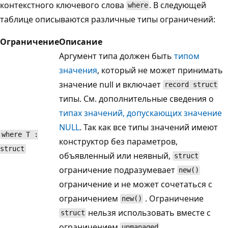
контекстного ключевого слова
. В следующей
where
таблице описываются различные типы ограничений:
Ограничение
Описание
Аргумент типа должен быть
типом
значения
, который не может принимать
значение null и включает
record struct
типы. См. дополнительные сведения о
типах значений, допускающих значение
NULL
. Так как все типы значений имеют
where T :
конструктор без параметров,
struct
объявленный или неявный,
struct
ограничение подразумевает
new()
ограничение и не может сочетаться с
ограничением
. Ограничение
new()
нельзя использовать вместе с
struct
ограничением
.
unmanaged