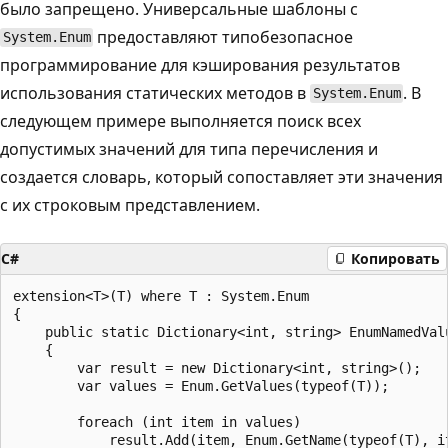
было запрещено. Универсальные шаблоны с
предоставляют типобезопасное
System.Enum
программирование для кэширования результатов
использования статических методов в
. В
System.Enum
следующем примере выполняется поиск всех
допустимых значений для типа перечисления и
создается словарь, который сопоставляет эти значения
с их строковым представлением.
C#
Копировать
extension<T>(T) where T : System.Enum

{

    public static Dictionary<int, string> EnumNamedValu
    {

        var result = new Dictionary<int, string>();

        var values = Enum.GetValues(typeof(T));

        foreach (int item in values)

            result.Add(item, Enum.GetName(typeof(T), it