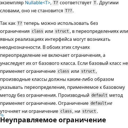
экземпляр
Nullable<T>
,
соответствует
. Другими
T?
T
словами, оно не становится
.
T??
Так как
теперь можно использовать без
T?
ограничения
или
, в переопределениях или
class
struct
явных реализациях интерфейса могут возникать
неоднозначности. В обоих этих случаях
переопределение не включает ограничения, а
унаследует их от базового класса. Если базовый класс не
применяет ограничение
или
,
class
struct
производные классы должны каким-либо образом
указывать переопределение, применяемое к базовому
методу без ограничения. Производный
метод
default
применяет ограничение. Ограничение
не
default
уточняет ни ограничение
, ни
.
class
struct
Неуправляемое ограничение