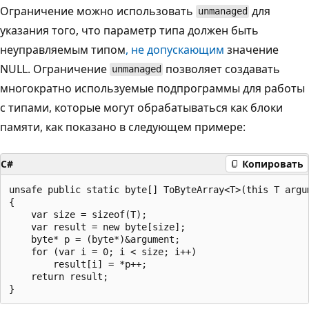
Ограничение можно использовать
для
unmanaged
указания того, что параметр типа должен быть
неуправляемым типом
, не допускающим
значение
NULL. Ограничение
позволяет создавать
unmanaged
многократно используемые подпрограммы для работы
с типами, которые могут обрабатываться как блоки
памяти, как показано в следующем примере:
C#
Копировать
unsafe public static byte[] ToByteArray<T>(this T argum
{

    var size = sizeof(T);

    var result = new byte[size];

    byte* p = (byte*)&argument;

    for (var i = 0; i < size; i++)

        result[i] = *p++;

    return result;
