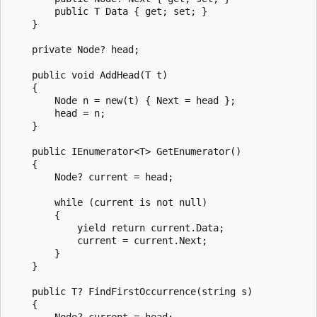
        public T Data { get; set; }

    }

    private Node? head;

    public void AddHead(T t)

    {

        Node n = new(t) { Next = head };

        head = n;

    }

    public IEnumerator<T> GetEnumerator()

    {

        Node? current = head;

        while (current is not null)

        {

            yield return current.Data;

            current = current.Next;

        }

    }

    public T? FindFirstOccurrence(string s)

    {

        Node? current = head;
