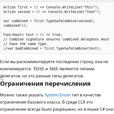
Action first = () => Console.WriteLine("this");

Action second = () => Console.WriteLine("that");

var combined = first.TypeSafeCombine(second);

combined!();

Func<bool> test = () => true;

// Combine signature ensures combined delegates must

// have the same type.

Если вы раскомментируете последнюю строку, она не
компилируется.
и
являются типами
first
test
делегатов, но это разные типы делегатов.
Ограничения перечисления
Можно также указать
System.Enum
тип в качестве
ограничения базового класса. В среде CLR это
ограничение всегда было разрешено, но в языке C# оно