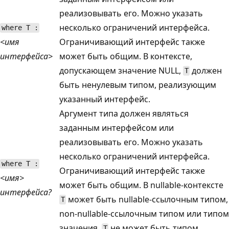
реализовывать его. Можно указать
несколько ограничений интерфейса.
where T :
<имя
Ограничивающий интерфейс также
интерфейса>
может быть общим. В контексте,
допускающем значение NULL,
должен
T
быть ненулевым типом, реализующим
указанный интерфейс.
Аргумент типа должен являться
заданным интерфейсом или
реализовывать его. Можно указать
несколько ограничений интерфейса.
where T :
Ограничивающий интерфейс также
<имя>
может быть общим. В nullable-контексте
интерфейса?
может быть nullable-ссылочным типом,
T
non-nullable-ссылочным типом или типом
значения.
не может быть типом
T