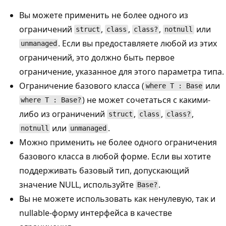
Вы можете применить не более одного из
ограничений
,
,
,
или
struct
class
class?
notnull
. Если вы предоставляете любой из этих
unmanaged
ограничений, это должно быть первое
ограничение, указанное для этого параметра типа.
Ограничение базового класса (
или
where T : Base
) не может сочетаться с какими-
where T : Base?
либо из ограничений
,
,
,
struct
class
class?
или
.
notnull
unmanaged
Можно применить не более одного ограничения
базового класса в любой форме. Если вы хотите
поддерживать базовый тип, допускающий
значение NULL, используйте
.
Base?
Вы не можете использовать как ненулевую, так и
nullable-форму интерфейса в качестве