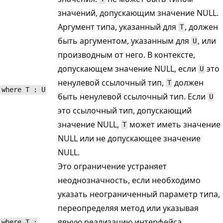
значений, допускающим значение NULL.
Аргумент типа, указанный для
, должен
T
быть аргументом, указанным для
, или
U
производным от него. В контексте,
допускающем значение NULL, если
это
U
ненулевой ссылочный тип,
должен
T
where T : U
быть ненулевой ссылочный тип. Если
U
это ссылочный тип, допускающий
значение NULL,
может иметь значение
T
NULL или не допускающее значение
NULL.
Это ограничение устраняет
неоднозначность, если необходимо
указать неограниченный параметр типа,
переопределяя метод или указывая
явную реализацию интерфейса.
where T :