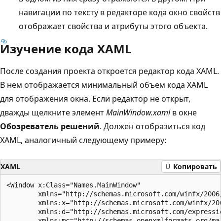
навигации по тексту в редакторе кода окно свойств
отображает свойства и атрибуты этого объекта.
Изучение кода XAML
После создания проекта откроется редактор кода XAML.
В нем отображается минимальный объем кода XAML
для отображения окна. Если редактор не открыт,
дважды щелкните элемент
MainWindow.xaml
в окне
Обозреватель решений
. Должен отобразиться код
XAML, аналогичный следующему примеру:
XAML
Копировать
<Window x:Class="Names.MainWindow"

        xmlns="http://schemas.microsoft.com/winfx/2006/
        xmlns:x="http://schemas.microsoft.com/winfx/200
        xmlns:d="http://schemas.microsoft.com/expressio
        xmlns:mc="http://schemas.openxmlformats.org/mar