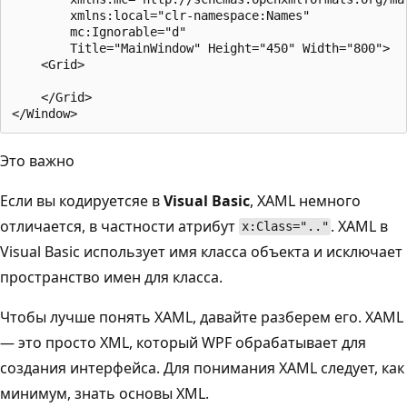
        xmlns:local="clr-namespace:Names"

        mc:Ignorable="d"

        Title="MainWindow" Height="450" Width="800">

    <Grid>

    </Grid>

Это важно
Если вы кодируетсяе в
Visual Basic
, XAML немного
отличается, в частности атрибут
. XAML в
x:Class=".."
Visual Basic использует имя класса объекта и исключает
пространство имен для класса.
Чтобы лучше понять XAML, давайте разберем его. XAML
— это просто XML, который WPF обрабатывает для
создания интерфейса. Для понимания XAML следует, как
минимум, знать основы XML.