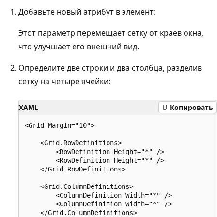
Добавьте новый атрибут в элемент:
Этот параметр перемещает сетку от краев окна,
что улучшает его внешний вид.
Определите две строки и два столбца, разделив
сетку на четыре ячейки:
XAML
Копировать
<Grid Margin="10">

    <Grid.RowDefinitions>

        <RowDefinition Height="*" />

        <RowDefinition Height="*" />

    </Grid.RowDefinitions>

    <Grid.ColumnDefinitions>

        <ColumnDefinition Width="*" />

        <ColumnDefinition Width="*" />

    </Grid.ColumnDefinitions>
