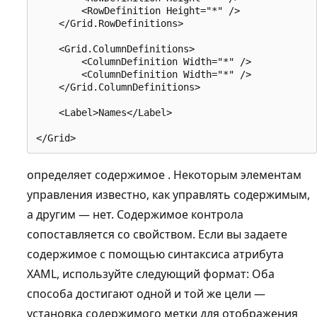
        <RowDefinition Height="*" />

    </Grid.RowDefinitions>

    <Grid.ColumnDefinitions>

        <ColumnDefinition Width="*" />

        <ColumnDefinition Width="*" />

    </Grid.ColumnDefinitions>

    <Label>Names</Label>

определяет содержимое . Некоторым элементам
управления известно, как управлять содержимым,
а другим — нет. Содержимое контрола
сопоставляется со свойством. Если вы задаете
содержимое с помощью синтаксиса атрибута
XAML, используйте следующий формат: Оба
способа достигают одной и той же цели —
установка содержимого метки для отображения