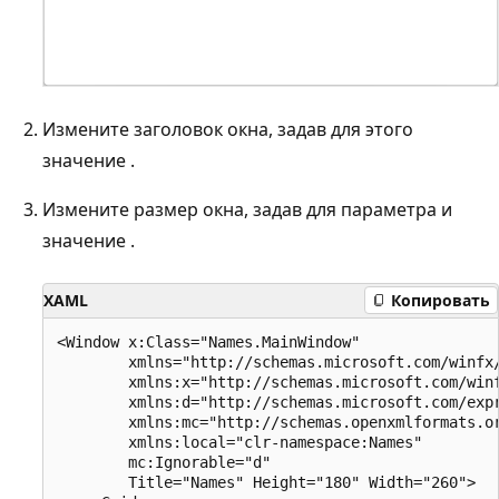
Измените заголовок окна, задав для этого
значение .
Измените размер окна, задав для параметра и
значение .
XAML
Копировать
<Window x:Class="Names.MainWindow"

        xmlns="http://schemas.microsoft.com/winfx/
        xmlns:x="http://schemas.microsoft.com/winf
        xmlns:d="http://schemas.microsoft.com/expr
        xmlns:mc="http://schemas.openxmlformats.or
        xmlns:local="clr-namespace:Names"

        mc:Ignorable="d"

        Title="Names" Height="180" Width="260">
