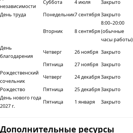
Суббота
4 июля
Закрыто
независимости
День труда
Понедельник
7 сентября
Закрыто
8:00–20:00
Вторник
8 сентября
(обычные
часы работы)
День
Четверг
26 ноября
Закрыто
благодарения
Пятница
27 ноября
Закрыто
Рождественский
Четверг
24 декабря
Закрыто
сочельник
Рождество
Пятница
25 декабря
Закрыто
День нового года
Пятница
1 января
Закрыто
2027 г.
Режим
чтения
Дополнительные ресурсы
выключен