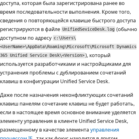
доступа, которая была зарегистрирована ранее во
время последовательности выполнения. Кроме того,
сведения о повторяющейся клавише быстрого доступа
регистрируются в файле
(обычно
UnifiedSeviceDesk.log
доступном по адресу
c:\Users\
<UserName>\AppData\Roaming\Microsoft\Microsoft Dynamics
), который
365 Unified Service Desk\<Version>
используется разработчиками и настройщиками для
устранения проблемы с дублированием сочетаний
клавиш в конфигурации Unified Service Desk.
Даже после назначения неконфликтующих сочетаний
клавиш панелям сочетание клавиш не будет работать,
если в настоящее время основное внимание уделяется
элементу управления в клиенте Unified Service Desk,
размещенному в качестве элемента
управления
процессом IE
, так как фокус находится в другом