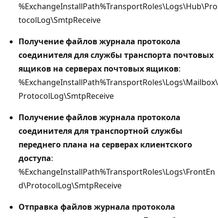
%ExchangeInstallPath%TransportRoles\Logs\Hub\Pro
tocolLog\SmtpReceive
Получение файлов журнала протокола
соединителя для службы транспорта почтовых
ящиков на серверах почтовых ящиков
:
%ExchangeInstallPath%TransportRoles\Logs\Mailbox\
ProtocolLog\SmtpReceive
Получение файлов журнала протокола
соединителя для транспортной службы
переднего плана на серверах клиентского
доступа
:
%ExchangeInstallPath%TransportRoles\Logs\FrontEn
d\ProtocolLog\SmtpReceive
Отправка файлов журнала протокола