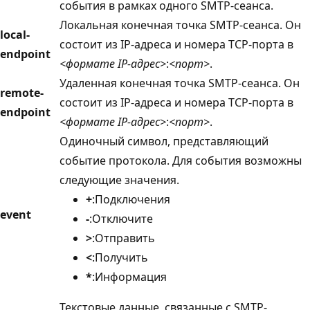
события в рамках одного SMTP-сеанса.
Локальная конечная точка SMTP-сеанса. Он
local-
состоит из IP-адреса и номера TCP-порта в
endpoint
<формате IP-адрес>
:
<порт>
.
Удаленная конечная точка SMTP-сеанса. Он
remote-
состоит из IP-адреса и номера TCP-порта в
endpoint
<формате IP-адрес>
:
<порт>
.
Одиночный символ, представляющий
событие протокола. Для события возможны
следующие значения.
+
:Подключения
event
-
:Отключите
>
:Отправить
<
:Получить
*
:Информация
Текстовые данные, связанные с SMTP-