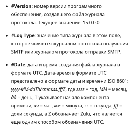
#Version
: номер версии программного
обеспечения, создавшего файл журнала
протокола. Текущее значение  15.0.0.0.
#Log-Type
: значение типа журнала в этом поле,
которое является журналом протокола получения
SMTP или журналом протокола отправки SMTP.
#Date
: дата и время создания файла журнала в
формате UTC. Дата-время в формате UTC
представлено в формате даты и времени ISO 8601:
yyyy-MM-ddThh:mm:ss.fffZ
, где
гггг
= год,
ММ
= месяц,
дд
= день, T указывает начало компонента
времени,
чч
= час,
мм
= минута,
ss
= секунда,
fff
=
доли секунды, а Z обозначает Zulu, что является
еще одним способом обозначения UTC.