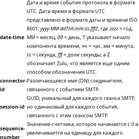
Дата и время события протокола в формате
UTC. Дата-время в формате UTC
представлено в формате даты и времени ISO
8601:
yyyy-MM-ddThh:mm:ss.fffZ
, где
гггг
= год,
date-time
ММ
= месяц,
дд
= день, T указывает начало
компонента времени,
чч
= час,
мм
= минута,
ss
= секунда,
fff
= доли секунды, а Z
обозначает Zulu, что является еще одним
способом обозначения UTC.
connector-
Различающееся имя (DN) соединителя,
id
связанного с событием SMTP.
GUID, уникальный для каждого сеанса SMTP,
session-id
но одинаковый для каждого события,
связанного с этим сеансом SMTP.
Значение счетчика, которое начинается с 0 и
sequence-
увеличивается на единицу для каждого
number