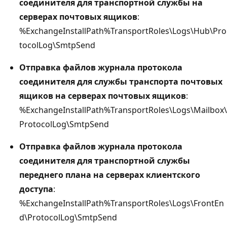
соединителя для транспортной службы на
серверах почтовых ящиков
:
%ExchangeInstallPath%TransportRoles\Logs\Hub\Pro
tocolLog\SmtpSend
Отправка файлов журнала протокола
соединителя для службы транспорта почтовых
ящиков на серверах почтовых ящиков
:
%ExchangeInstallPath%TransportRoles\Logs\Mailbox\
ProtocolLog\SmtpSend
Отправка файлов журнала протокола
соединителя для транспортной службы
переднего плана на серверах клиентского
доступа
:
%ExchangeInstallPath%TransportRoles\Logs\FrontEn
d\ProtocolLog\SmtpSend