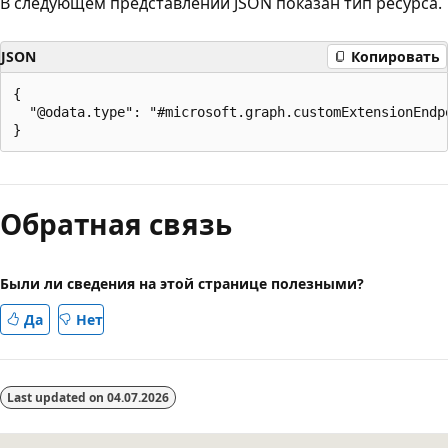
В следующем представлении JSON показан тип ресурса.
JSON
Копировать
{

  "@odata.type": "#microsoft.graph.customExtensionEndpo
Режим
чтения
Обратная связь
выключен
Были ли сведения на этой странице полезными?
Да
Нет
Last updated on
04.07.2026