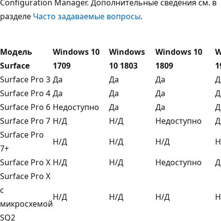
Configuration Manager. Дополнительные сведения см. в
разделе
Часто задаваемые вопросы
.
Модель
Windows 10
Windows
Windows 10
W
Surface
1709
10 1803
1809
1
Surface Pro 3
Да
Да
Да
Д
Surface Pro 4
Да
Да
Да
Д
Surface Pro 6
Недоступно
Да
Да
Д
Surface Pro 7
Н/Д
Н/Д
Недоступно
Д
Surface Pro
Н/Д
Н/Д
Н/Д
Н
7+
Surface Pro X
Н/Д
Н/Д
Недоступно
Д
Surface Pro X
с
Н/Д
Н/Д
Н/Д
Н
микросхемой
SQ2