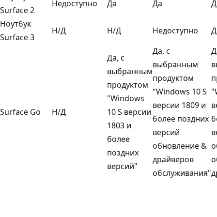
Недоступно
Да
Да
Д
Surface 2
Ноутбук
Н/Д
Н/Д
Недоступно
Д
Surface 3
Да, с
Д
Да, с
выбранным
в
выбранным
продуктом
п
продуктом
"Windows 10 S
"
"Windows
версии 1809 и
в
Surface Go
Н/Д
10 S версии
более поздних
б
1803 и
версий
в
более
обновление &
о
поздних
драйверов
о
версий"
обслуживания"
д