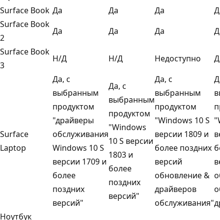
Surface Book
Да
Да
Да
Д
Surface Book
Да
Да
Да
Д
2
Surface Book
Н/Д
Н/Д
Недоступно
Д
3
Да, с
Да, с
Д
Да, с
выбранным
выбранным
в
выбранным
продуктом
продуктом
п
продуктом
"драйверы
"Windows 10 S
"
"Windows
Surface
обслуживания
версии 1809 и
в
10 S версии
Laptop
Windows 10 S
более поздних
б
1803 и
версии 1709 и
версий
в
более
более
обновление &
о
поздних
поздних
драйверов
о
версий"
версий"
обслуживания"
д
Ноутбук