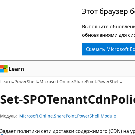
Пропустить
Переход
Этот браузер 
и
к
перейти
навигации
Выполните обновлени
к
на
обновлениями для си
основному
странице
Скачать Microsoft E
содержимому
Learn
Learn
PowerShell
Microsoft.Online.SharePoint.PowerShell
Set-SPOTenant
Cdn
Poli
Модуль:
Microsoft.Online.SharePoint.PowerShell Module
Задает политики сети доставки содержимого (CDN) на у