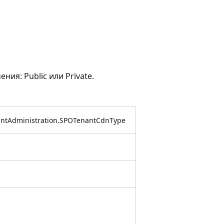
ия: Public или Private.
nantAdministration.SPOTenantCdnType