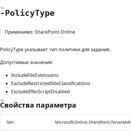
-Policy
Type
Применимо: SharePoint Online
PolicyType указывает тип политики для задания.
Допустимые значения:
IncludeFileExtensions
ExcludeRestrictedSiteClassifications
ExcludeIfNoScriptDisabled
Свойства параметра
Тип:
Microsoft.Online.SharePoint.TenantAd