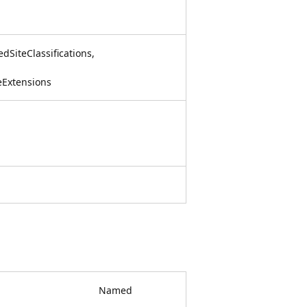
dSiteClassifications,
leExtensions
Named