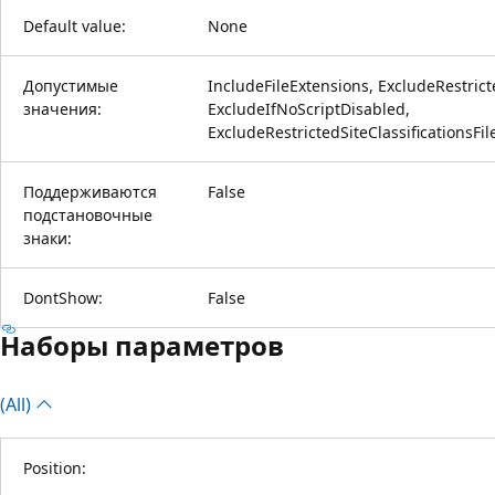
Default value:
None
Допустимые
IncludeFileExtensions, ExcludeRestricte
значения:
ExcludeIfNoScriptDisabled,
ExcludeRestrictedSiteClassificationsFi
Поддерживаются
False
подстановочные
знаки:
DontShow:
False
Наборы параметров
(All)
Position: