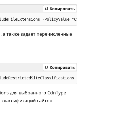
Копировать
N, а также задает перечисленные
Копировать
ations для выбранного CdnType
 классификаций сайтов.