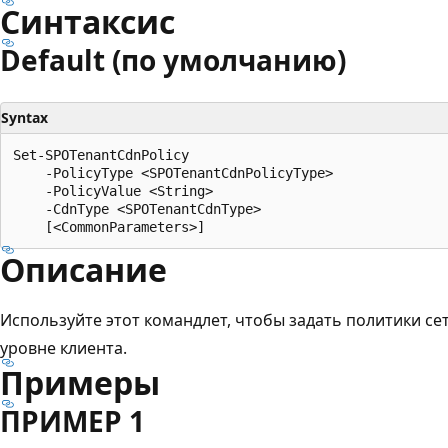
Синтаксис
Default (по умолчанию)
Syntax
Set-SPOTenantCdnPolicy

    -PolicyType <SPOTenantCdnPolicyType>

    -PolicyValue <String>

    -CdnType <SPOTenantCdnType>

Описание
Используйте этот командлет, чтобы задать политики се
уровне клиента.
Примеры
ПРИМЕР 1