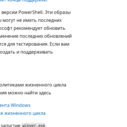
 версии PowerShell. Эти образы
ы могут не иметь последних
ософт рекомендует обновить
именение последних обновлений
ся для тестирования. Если вам
создать и поддерживать
политиками жизненного цикла
ния можно найти здесь
иента Windows
ке жизненного цикла
 запустив
.
winver.exe