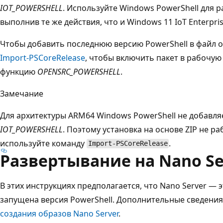
IOT_POWERSHELL
. Используйте Windows PowerShell для р
выполнив те же действия, что и Windows 11 IoT Enterpris
Чтобы добавить последнюю версию PowerShell в файл о
Import-PSCoreRelease
, чтобы включить пакет в рабочую
функцию
OPENSRC_POWERSHELL
.
Замечание
Для архитектуры ARM64 Windows PowerShell не добавля
IOT_POWERSHELL
. Поэтому установка на основе ZIP не ра
используйте команду
.
Import-PSCoreRelease
Развертывание на Nano Se
В этих инструкциях предполагается, что Nano Server — 
запущена версия PowerShell. Дополнительные сведения 
создания образов Nano Server
.