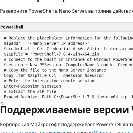
Разверните PowerShell в Nano Server, выполнив действи
PowerShell
# Replace the placeholder information for the following
$ipaddr = '<Nano Server IP address>'

$credential = Get-Credential # <An Administrator accoun
$zipfile = 'PowerShell-7.6.4-win-x64.zip'

# Connect to the built-in instance of Windows PowerShel
$session = New-PSSession -ComputerName $ipaddr -Credent
# Copy the file to the Nano Server instance

Copy-Item $zipfile C:\ -ToSession $session

# Enter the interactive remote session

Enter-PSSession $session

# Extract the ZIP file

Поддерживаемые версии 
Корпорация Майкрософт поддерживает PowerShell до те
достигнет конца поддержки
или версия
Windows достиг