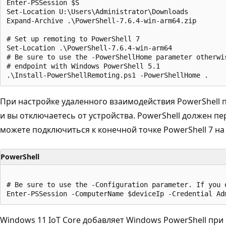
Enter-PSSession $S

Set-Location U:\Users\Administrator\Downloads

Expand-Archive .\PowerShell-7.6.4-win-arm64.zip

# Set up remoting to PowerShell 7

Set-Location .\PowerShell-7.6.4-win-arm64

# Be sure to use the -PowerShellHome parameter otherwis
# endpoint with Windows PowerShell 5.1

При настройке удаленного взаимодействия PowerShell
и вы отключаетесь от устройства. PowerShell должен п
можете подключиться к конечной точке PowerShell 7 на
PowerShell
# Be sure to use the -Configuration parameter. If you 
Windows 11 IoT Core добавляет Windows PowerShell пр