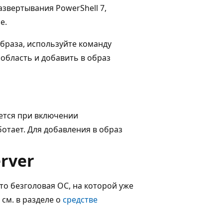
азвертывания PowerShell 7,
e.
браза, используйте команду
 область и добавить в образ
ется при включении
ботает. Для добавления в образ
rver
это безголовая ОС, на которой уже
см. в разделе о
средстве