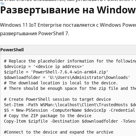
Развертывание на Windows
Windows 11 IoT Enterprise поставляется с Windows Power
развертывания PowerShell 7.
PowerShell
# Replace the placeholder information for the following
$deviceip = '<device ip address>'

$zipfile = 'PowerShell-7.6.4-win-arm64.zip'

$downloadfolder = 'U:\Users\Administrator\Downloads'

# The download location is local to the device.

# There should be enough space for the zip file and the
# Create PowerShell session to target device

Set-Item -Path WSMan:\localhost\Client\TrustedHosts $de
$S = New-PSSession -ComputerName $deviceIp -Credential 
# Copy the ZIP package to the device

Copy-Item $zipfile -Destination $downloadfolder -ToSess
#Connect to the device and expand the archive
