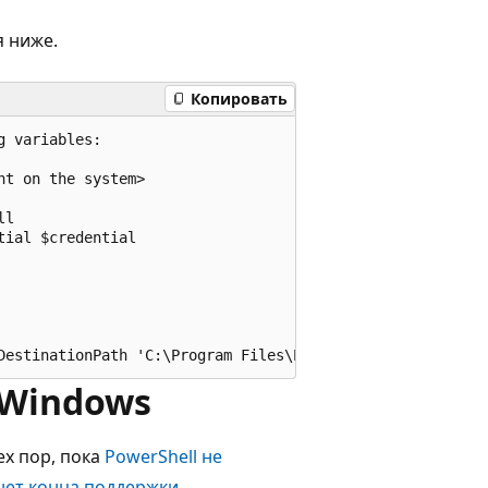
я ниже.
Копировать
 variables:

t on the system>

l

ial $credential

Windows
х пор, пока
PowerShell не
нет конца поддержки
.