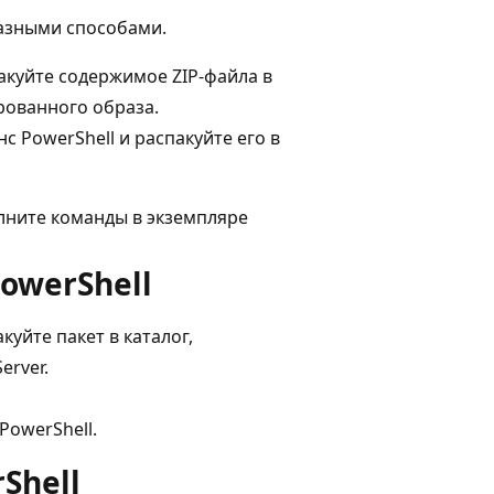
азными способами.
акуйте содержимое ZIP-файла в
рованного образа.
с PowerShell и распакуйте его в
лните команды в экземпляре
owerShell
уйте пакет в каталог,
erver.
PowerShell.
Shell