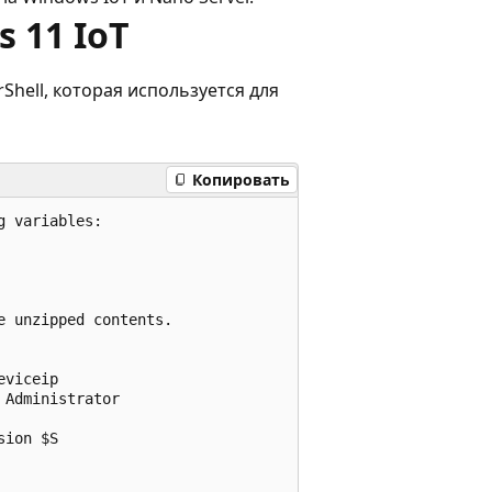
 11 IoT
Shell, которая используется для
Копировать
 variables:

 unzipped contents.

viceip

Administrator

ion $S
