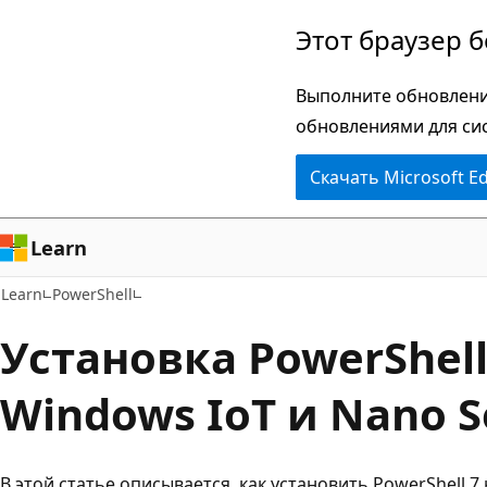
Пропустить
Этот браузер 
и
перейти
Выполните обновлени
к
обновлениями для си
основному
Скачать Microsoft E
содержимому
Learn
Learn
PowerShell
Установка PowerShell
Windows IoT и Nano S
В этой статье описывается, как установить PowerShell 7 