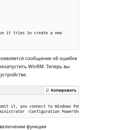
e it tries to create a new

 появляется сообщение об ошибке
ерезапустить WinRM. Теперь вы
 устройстве.
Копировать
omit it, you connect to Windows PowerShell 5.1

и включении функции