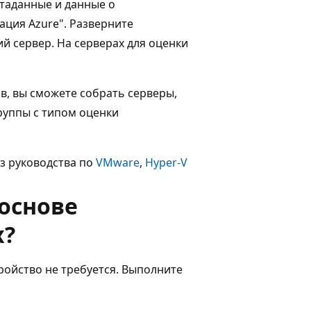
таданные и данные о
ация Azure". Разверните
й сервер. На серверах для оценки
в, вы сможете собрать серверы,
руппы с типом оценки
из руководства по
VMware
,
Hyper-V
основе
х?
тройство не требуется. Выполните