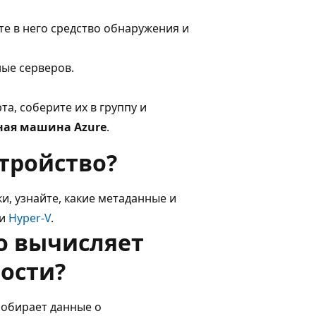
те в него средство обнаружения и
ные серверов.
, соберите их в группу и
ная машина Azure
.
тройство?
ки, узнайте, какие метаданные и
и
Hyper-V
.
о вычисляет
ости?
собирает данные о