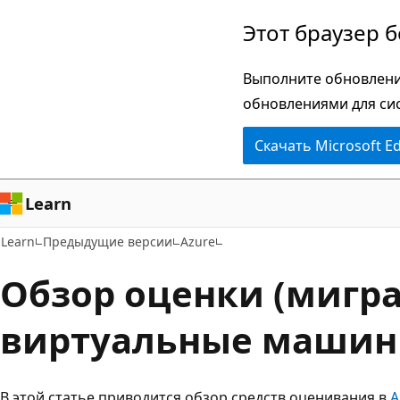
Пропустить
Этот браузер 
и
перейти
Выполните обновлени
к
обновлениями для си
основному
Скачать Microsoft E
содержимому
Learn
Learn
Предыдущие версии
Azure
Обзор оценки (мигр
виртуальные машины
В этой статье приводится обзор средств оценивания в
A