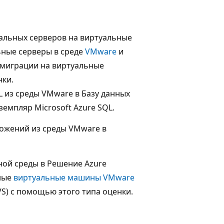
альных серверов на виртуальные
ьные серверы в среде
VMware
и
 миграции на виртуальные
нки.
 из среды VMware в Базу данных
земпляр Microsoft Azure SQL.
ложений из среды VMware в
ной среды в Решение Azure
ьные
виртуальные машины VMware
S) с помощью этого типа оценки.