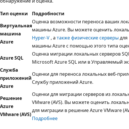
обнаружение и оценка.
Тип оценки
Подробности
Оценка возможности переноса ваших лок
Виртуальная
машины Azure. Вы можете оценить локал
машина
Hyper-V
, а
также физические серверы
для
Azure
машины Azure с помощью этого типа оце
Оценка миграции локальных серверов SQL
Azure SQL
Microsoft Azure SQL или в Управляемый эк
Служба
Оценки для переноса локальных веб-при
приложений
Службу приложений Azure.
Azure
Оценки для миграции серверов из локаль
Решение
VMware (AVS). Вы можете оценить локал
Azure
для миграции в решение Azure VMware (AV
VMware (AVS)
Подробнее