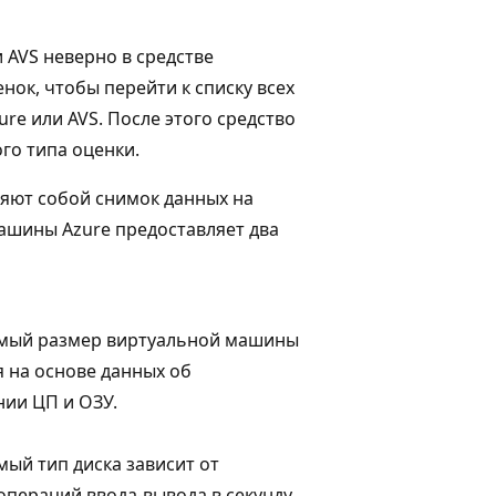
 AVS неверно в средстве
ок, чтобы перейти к списку всех
e или AVS. После этого средство
го типа оценки.
вляют собой снимок данных на
ашины Azure предоставляет два
мый размер виртуальной машины
 на основе данных об
ии ЦП и ОЗУ.
ый тип диска зависит от
операций ввода-вывода в секунду