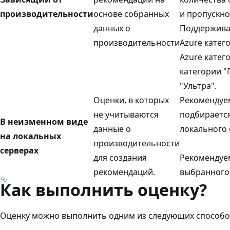
производительности
основе собранных
и пропускно
данных о
Поддержива
производительности
Azure катег
Azure катег
категории "
"Ультра".
Оценки, в которых
Рекомендуе
не учитываются
подбирается
В неизменном виде
данные о
локального 
на локальных
производительности
серверах
для создания
Рекомендуем
рекомендаций.
выбранного 
Как выполнить оценку?
Оценку можно выполнить одним из следующих способо