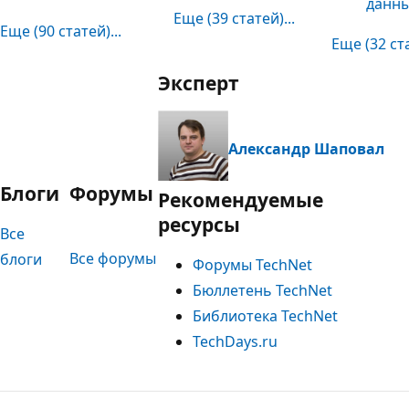
данн
Еще (39 статей)...
Еще (90 статей)...
Еще (32 ста
Эксперт
Александр Шаповал
Блоги
Форумы
Рекомендуемые
ресурсы
Все
Все форумы
блоги
Форумы TechNet
Бюллетень TechNet
Библиотека TechNet
TechDays.ru
Режим
чтения