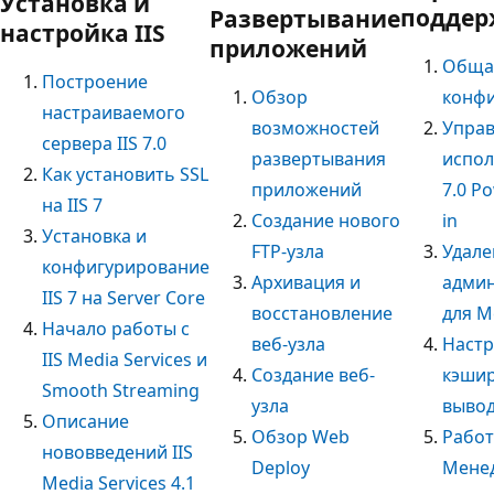
Установка и
поддер
Развертывание
настройка IIS
приложений
Обща
Построение
Обзор
конф
настраиваемого
возможностей
Управ
сервера IIS 7.0
развертывания
испол
Как установить SSL
приложений
7.0 P
на IIS 7
Создание нового
in
Установка и
FTP-узла
Удале
конфигурирование
Архивация и
адми
IIS 7 на Server Core
восстановление
для М
Начало работы с
веб-узла
Настр
IIS Media Services и
Создание веб-
кэши
Smooth Streaming
узла
вывода
Описание
Обзор Web
Работ
нововведений IIS
Deploy
Мене
Media Services 4.1