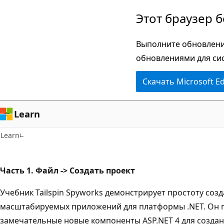
Пропустить
Этот браузер 
и
перейти
Выполните обновлени
к
обновлениями для си
основному
Скачать Microsoft E
содержимому
Learn
Learn
Часть 1. Файл -> Создать проект
Учебник Tailspin Spyworks демонстрирует простоту соз
масштабируемых приложений для платформы .NET. Он п
замечательные новые компоненты ASP.NET 4 для создан