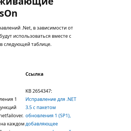
ерживающие
ysOn
авлений .Net, в зависимости от
будут использоваться вместе с
 в следующей таблице.
Ссылка
KB 2654347:
ления 1
Исправление для .NET
функций
3.5 с пакетом
etfailover.
обновления 1 (SP1),
 на каждом
добавляющее