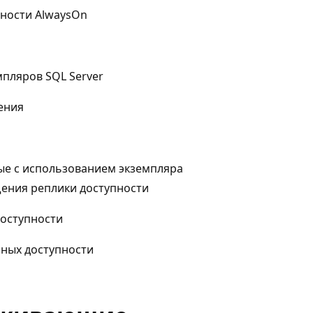
пности AlwaysOn
пляров SQL Server
ения
ые с использованием экземпляра
щения реплики доступности
доступности
нных доступности