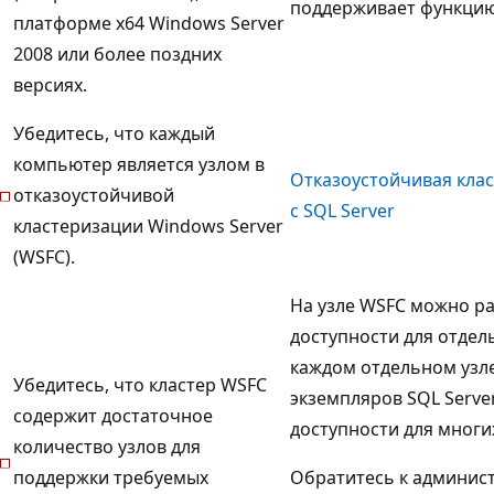
поддерживает функцию
платформе x64 Windows Server
2008 или более поздних
версиях.
Убедитесь, что каждый
компьютер является узлом в
Отказоустойчивая клас
отказоустойчивой
с SQL Server
кластеризации Windows Server
(WSFC).
На узле WSFC можно р
доступности для отдел
каждом отдельном узл
Убедитесь, что кластер WSFC
экземпляров SQL Serve
содержит достаточное
доступности для многи
количество узлов для
поддержки требуемых
Обратитесь к админис