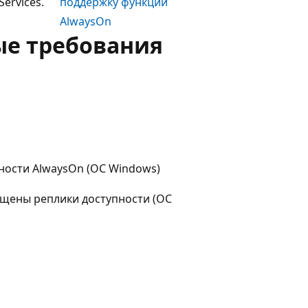
ervices.
поддержку функций
AlwaysOn
ые требования
ности AlwaysOn (ОС Windows)
ещены реплики доступности (ОС