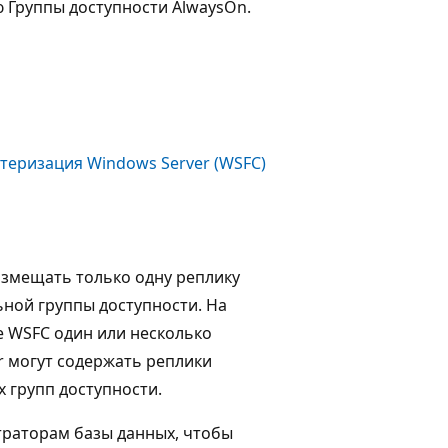
 Группы доступности AlwaysOn.
теризация Windows Server (WSFC)
азмещать только одну реплику
ьной группы доступности. На
е WSFC один или несколько
r могут содержать реплики
х групп доступности.
траторам базы данных, чтобы