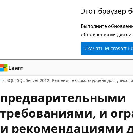
Пропустить
Этот браузер 
и
перейти
Выполните обновлени
к
обновлениями для си
основному
Скачать Microsoft E
содержимому
Learn
SQL
SQL Server 2012
Решения высокого уровня доступност
предварительными
требованиями, и ог
и рекомендациями д