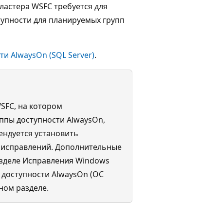
кластера WSFC требуется для
тупности для планируемых групп
ти AlwaysOn (SQL Server)
.
WSFC, на котором
ппы доступности AlwaysOn,
ендуется установить
 исправлений. Дополнительные
азделе Исправления Windows
 доступности AlwaysOn (ОС
ном разделе.