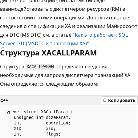
диспетчер транзакций (TM). Затем TM будет
взаимодействовать с диспетчером ресурсов (RM) в
соответствии с этими операциями. Дополнительные
сведения о спецификации XA и реализации Майкрософт
для DTC (MS DTC) см. в статье
"Как это работает: SQL
Server DTC(MSDTC и транзакции XA)
".
Структура XACALLPARAM
Структура
определяет сведения,
XACALLPARAM
необходимые для запроса диспетчера транзакций XA.
Она определяется следующим образом:
C++
Копировать
typedef struct XACallParam {

    unsigned int sizeParam;

    int          operation;

    XID          xid;

    int          flags;
