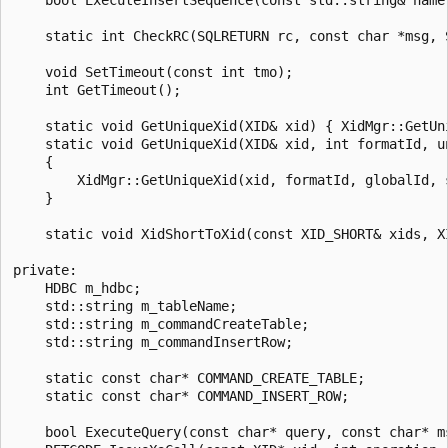
    static int CheckRC(SQLRETURN rc, const char *msg, 
    void SetTimeout(const int tmo);

    int GetTimeout();

    static void GetUniqueXid(XID& xid) { XidMgr::GetUni
    static void GetUniqueXid(XID& xid, int formatId, u
    {

        XidMgr::GetUniqueXid(xid, formatId, globalId, s
    }

    static void XidShortToXid(const XID_SHORT& xids, XI
private:

    HDBC m_hdbc;

    std::string m_tableName;

    std::string m_commandCreateTable;

    std::string m_commandInsertRow;

    static const char* COMMAND_CREATE_TABLE;

    static const char* COMMAND_INSERT_ROW;

    bool ExecuteQuery(const char* query, const char* ms