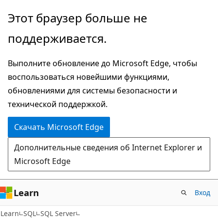
Пропустить
Этот браузер больше не
и
поддерживается.
перейти
к
Выполните обновление до Microsoft Edge, чтобы
основному
воспользоваться новейшими функциями,
содержимому
обновлениями для системы безопасности и
технической поддержкой.
Скачать Microsoft Edge
Дополнительные сведения об Internet Explorer и
Microsoft Edge
Learn
Вход
Learn
SQL
SQL Server