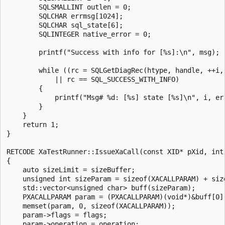
        SQLSMALLINT outlen = 0;

        SQLCHAR errmsg[1024];

        SQLCHAR sql_state[6];

        SQLINTEGER native_error = 0;

        printf("Success with info for [%s]:\n", msg);

        while ((rc = SQLGetDiagRec(htype, handle, ++i,
            || rc == SQL_SUCCESS_WITH_INFO)

        {

            printf("Msg# %d: [%s] state [%s]\n", i, err
        }

    }

    return 1;

}

RETCODE XaTestRunner::IssueXaCall(const XID* pXid, int
{

    auto sizeLimit = sizeBuffer;

    unsigned int sizeParam = sizeof(XACALLPARAM) + size
    std::vector<unsigned char> buff(sizeParam);

    PXACALLPARAM param = (PXACALLPARAM)(void*)&buff[0];
    memset(param, 0, sizeof(XACALLPARAM));

    param->flags = flags;

    param->operation = operation;
