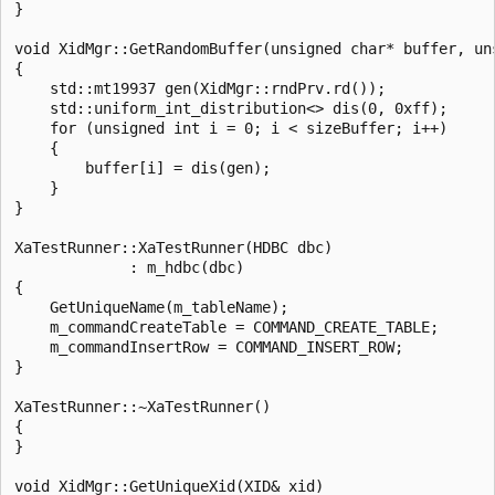
}

void XidMgr::GetRandomBuffer(unsigned char* buffer, uns
{

    std::mt19937 gen(XidMgr::rndPrv.rd());

    std::uniform_int_distribution<> dis(0, 0xff);

    for (unsigned int i = 0; i < sizeBuffer; i++)

    {

        buffer[i] = dis(gen);

    }

}

XaTestRunner::XaTestRunner(HDBC dbc)

             : m_hdbc(dbc)

{

    GetUniqueName(m_tableName);

    m_commandCreateTable = COMMAND_CREATE_TABLE;

    m_commandInsertRow = COMMAND_INSERT_ROW;

}

XaTestRunner::~XaTestRunner()

{

}

void XidMgr::GetUniqueXid(XID& xid)
