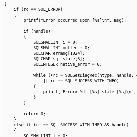
{

    if (rc == SQL_ERROR)

    {

        printf("Error occurred upon [%s]\n", msg);

        if (handle)

        {

            SQLSMALLINT i = 0;

            SQLSMALLINT outlen = 0;

            SQLCHAR errmsg[1024];

            SQLCHAR sql_state[6];

            SQLINTEGER native_error = 0;

            while ((rc = SQLGetDiagRec(htype, handle, 
                || rc == SQL_SUCCESS_WITH_INFO)

            {

                printf("Error# %d: [%s] state [%s]\n", 
            }

        }

        return 0;

    }

    else if (rc == SQL_SUCCESS_WITH_INFO && handle)

    {

        SQLSMALLINT i = 0;
