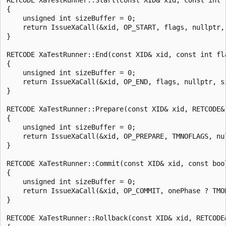
{

    unsigned int sizeBuffer = 0;

    return IssueXaCall(&xid, OP_START, flags, nullptr, 
}

RETCODE XaTestRunner::End(const XID& xid, const int fla
{

    unsigned int sizeBuffer = 0;

    return IssueXaCall(&xid, OP_END, flags, nullptr, si
}

RETCODE XaTestRunner::Prepare(const XID& xid, RETCODE& 
{

    unsigned int sizeBuffer = 0;

    return IssueXaCall(&xid, OP_PREPARE, TMNOFLAGS, nul
}

RETCODE XaTestRunner::Commit(const XID& xid, const bool
{

    unsigned int sizeBuffer = 0;

    return IssueXaCall(&xid, OP_COMMIT, onePhase ? TMO
}

RETCODE XaTestRunner::Rollback(const XID& xid, RETCODE&