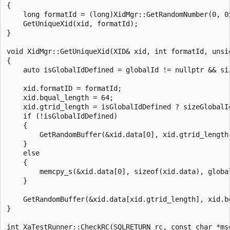
{

    long formatId = (long)XidMgr::GetRandomNumber(0, 0x
    GetUniqueXid(xid, formatId);

}

void XidMgr::GetUniqueXid(XID& xid, int formatId, unsi
{    

    auto isGlobalIdDefined = globalId != nullptr && si
    xid.formatID = formatId;

    xid.bqual_length = 64;

    xid.gtrid_length = isGlobalIdDefined ? sizeGlobalId
    if (!isGlobalIdDefined)

    {

        GetRandomBuffer(&xid.data[0], xid.gtrid_length)
    }

    else

    { 

        memcpy_s(&xid.data[0], sizeof(xid.data), global
    }

    GetRandomBuffer(&xid.data[xid.gtrid_length], xid.bq
}

int XaTestRunner::CheckRC(SQLRETURN rc, const char *ms