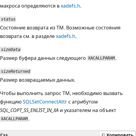
макроса определяются в
xadefs.h
.
status
Состояние возврата из TM. Возможные состояния
возврата см. в разделе
xadefs.h
.
sizeData
Размер буфера данных следующего
.
XACALLPARAM
sizeReturned
Размер возвращаемых данных.
Чтобы выполнить запрос TM, необходимо вызвать
функцию
SQLSetConnectAttr
с атрибутом
SQL_COPT_SS_ENLIST_IN_XA
и указателем на объект
.
XACALLPARAM
C++
Копировать