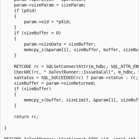
    param->sizeParam = sizeParam;

    if (pXid)

    {

        param->xid = *pXid;

    }

    if (sizeBuffer > 0)

    {

        param->sizeData = sizeBuffer;

        memcpy_s(&param[1], sizeBuffer, buffer, sizeBuf
    }

    RETCODE rc = SQLSetConnectAttr(m_hdbc, SQL_ATTR_EN
    CheckRC(rc, " XaTestRunner::IssueXaCall", m_hdbc, S
    xaStatus = SQL_SUCCEEDED(rc) ? param->status : rc;

    sizeBuffer = param->sizeReturned;

    if (sizeBuffer)

    {

        memcpy_s(buffer, sizeLimit, &param[1], sizeBuff
    }

    return rc;

}

RETCODE XaTestRunner::Start(const XID& xid, const int f