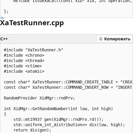
    RETCODE IssueXaCall(const XID* xid, int operation,
XaTestRunner.cpp
C++
Копировать
#include "XaTestRunner.h"

#include <chrono>

#include <thread>

#include <ctime>

#include <atomic>

const char* XaTestRunner::COMMAND_CREATE_TABLE = "CREA
const char* XaTestRunner::COMMAND_INSERT_ROW = "INSERT
RandomProvider XidMgr::rndPrv;

int XidMgr::GetRandomNumber(int low, int high)

{

    std::mt19937 gen(XidMgr::rndPrv.rd());

    std::uniform_int_distribution<> dis(low, high);

    return dis(gen);
