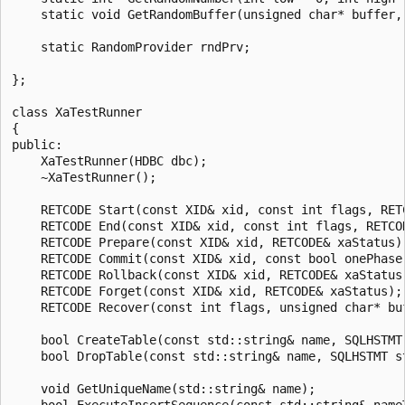
    static void GetRandomBuffer(unsigned char* buffer, 
    static RandomProvider rndPrv;

};

class XaTestRunner

{

public:

    XaTestRunner(HDBC dbc);

    ~XaTestRunner();

    RETCODE Start(const XID& xid, const int flags, RETC
    RETCODE End(const XID& xid, const int flags, RETCOD
    RETCODE Prepare(const XID& xid, RETCODE& xaStatus);
    RETCODE Commit(const XID& xid, const bool onePhase,
    RETCODE Rollback(const XID& xid, RETCODE& xaStatus)
    RETCODE Forget(const XID& xid, RETCODE& xaStatus);

    RETCODE Recover(const int flags, unsigned char* bu
    bool CreateTable(const std::string& name, SQLHSTMT 
    bool DropTable(const std::string& name, SQLHSTMT st
    void GetUniqueName(std::string& name);

    bool ExecuteInsertSequence(const std::string& name