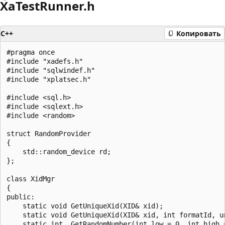
XaTestRunner.h
C++
Копировать
#pragma once

#include "xadefs.h"

#include "sqlwindef.h"

#include "xplatsec.h"

#include <sql.h>

#include <sqlext.h>

#include <random>

struct RandomProvider

{

    std::random_device rd;

};

class XidMgr

{

public:

    static void GetUniqueXid(XID& xid);

    static void GetUniqueXid(XID& xid, int formatId, u
    static int  GetRandomNumber(int low = 0, int high =