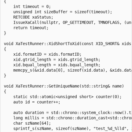
{

    int timeout = 0;

    unsigned int sizeBuffer = sizeof(timeout);

    RETCODE xaStatus;

    IssueXaCall(nullptr, OP_GETTIMEOUT, TMNOFLAGS, (un
    return timeout;

}

void XaTestRunner::XidShortToXid(const XID_SHORT& xids,
{

    xid.formatID = xids.formatID;

    xid.gtrid_length = xids.gtrid_length;

    xid.bqual_length = xids.bqual_length;

    memcpy_s(&xid.data[0], sizeof(xid.data), &xids.data
}

void XaTestRunner::GetUniqueName(std::string& name)

{

    static std::atomic<unsigned short> counter(0);

    auto id = counter++;

    auto duration = std::chrono::system_clock::now().ti
    long millis = std::chrono::duration_cast<std::chro
    char szName[64];

    sprintf_s(szName, sizeof(szName), "test_%d_%lld", i