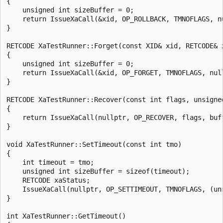
{

    unsigned int sizeBuffer = 0;

    return IssueXaCall(&xid, OP_ROLLBACK, TMNOFLAGS, nu
}

RETCODE XaTestRunner::Forget(const XID& xid, RETCODE& x
{

    unsigned int sizeBuffer = 0;

    return IssueXaCall(&xid, OP_FORGET, TMNOFLAGS, null
}

RETCODE XaTestRunner::Recover(const int flags, unsigne
{

    return IssueXaCall(nullptr, OP_RECOVER, flags, buff
}

void XaTestRunner::SetTimeout(const int tmo)

{

    int timeout = tmo;

    unsigned int sizeBuffer = sizeof(timeout);

    RETCODE xaStatus;

    IssueXaCall(nullptr, OP_SETTIMEOUT, TMNOFLAGS, (un
}

int XaTestRunner::GetTimeout()
