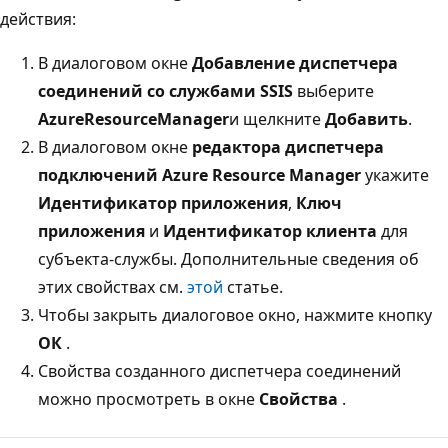
действия:
В диалоговом окне
Добавление диспетчера
соединений со службами SSIS
выберите
AzureResourceManager
и щелкните
Добавить
.
В диалоговом окне
редактора диспетчера
подключений Azure Resource Manager
укажите
Идентификатор приложения
,
Ключ
приложения
и
Идентификатор клиента
для
субъекта-службы. Дополнительные сведения об
этих свойствах см.
этой
статье.
Чтобы закрыть диалоговое окно, нажмите кнопку
ОК
.
Свойства созданного диспетчера соединений
можно просмотреть в окне
Свойства
.
Режим