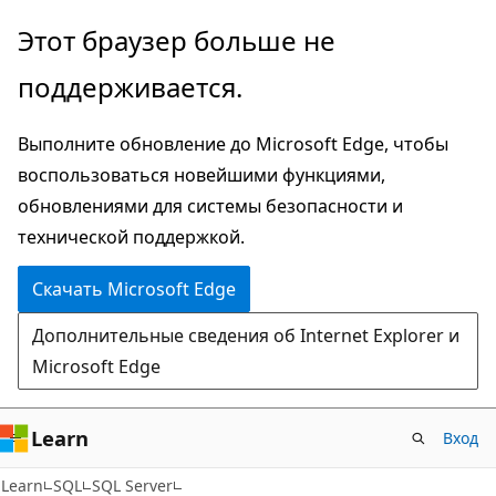
Пропустить
Этот браузер больше не
и
поддерживается.
перейти
к
Выполните обновление до Microsoft Edge, чтобы
основному
воспользоваться новейшими функциями,
содержимому
обновлениями для системы безопасности и
технической поддержкой.
Скачать Microsoft Edge
Дополнительные сведения об Internet Explorer и
Microsoft Edge
Learn
Вход
Learn
SQL
SQL Server