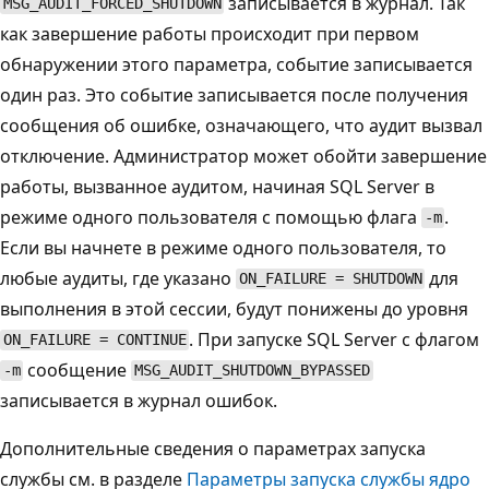
записывается в журнал. Так
MSG_AUDIT_FORCED_SHUTDOWN
как завершение работы происходит при первом
обнаружении этого параметра, событие записывается
один раз. Это событие записывается после получения
сообщения об ошибке, означающего, что аудит вызвал
отключение. Администратор может обойти завершение
работы, вызванное аудитом, начиная SQL Server в
режиме одного пользователя с помощью флага
.
-m
Если вы начнете в режиме одного пользователя, то
любые аудиты, где указано
для
ON_FAILURE = SHUTDOWN
выполнения в этой сессии, будут понижены до уровня
. При запуске SQL Server с флагом
ON_FAILURE = CONTINUE
сообщение
-m
MSG_AUDIT_SHUTDOWN_BYPASSED
записывается в журнал ошибок.
Дополнительные сведения о параметрах запуска
службы см. в разделе
Параметры запуска службы ядро