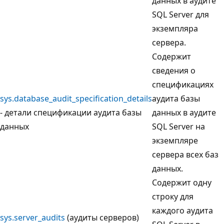
данных в аудите
SQL Server для
экземпляра
сервера.
Содержит
сведения о
спецификациях
sys.database_audit_specification_details
аудита базы
- детали спецификации аудита базы
данных в аудите
данных
SQL Server на
экземпляре
сервера всех баз
данных.
Содержит одну
строку для
каждого аудита
sys.server_audits
(аудиты серверов)