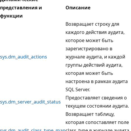
представления и
Описание
функции
Возвращает строку для
каждого действия аудита,
которое может быть
зарегистрировано в
sys.dm_audit_actions
журнале аудита, и каждой
группы действий аудита,
которая может быть
настроена в рамках аудита
SQL Server.
Предоставляет сведения о
sys.dm_server_audit_status
текущем состоянии аудита.
Возвращает таблицу,
которая сопоставляет поле
sys.dm_audit_class_type_map
class_type в журнале аудита