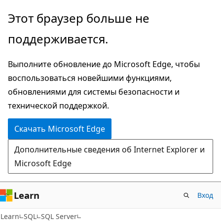
Пропустить
Этот браузер больше не
и
поддерживается.
перейти
к
Выполните обновление до Microsoft Edge, чтобы
основному
воспользоваться новейшими функциями,
содержимому
обновлениями для системы безопасности и
технической поддержкой.
Скачать Microsoft Edge
Дополнительные сведения об Internet Explorer и
Microsoft Edge
Learn
Вход
Learn
SQL
SQL Server