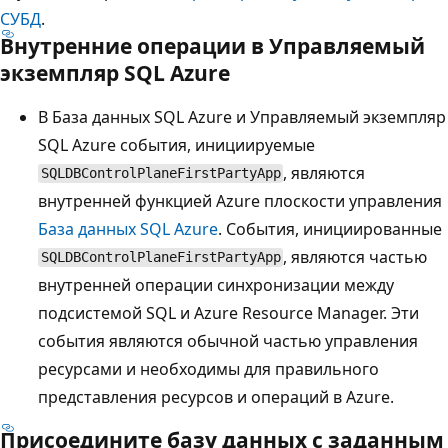
СУБД
.
Внутренние операции в Управляемый
экземпляр SQL Azure
В База данных SQL Azure и Управляемый экземпляр
SQL Azure события, инициируемые
, являются
SQLDBControlPlaneFirstPartyApp
внутренней функцией Azure плоскости управления
База данных SQL Azure
. События, инициированные
, являются частью
SQLDBControlPlaneFirstPartyApp
внутренней операции синхронизации между
подсистемой SQL и Azure Resource Manager. Эти
события являются обычной частью управления
ресурсами и необходимы для правильного
представления ресурсов и операций в Azure.
Присоедините базу данных с заданным