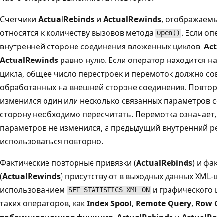
Счетчики
ActualRebinds
и
ActualRewinds
, отображаемы
относятся к количеству вызовов метода
. Если о
Open()
внутренней стороне соединения вложенных циклов,
Act
ActualRewinds
равно нулю. Если оператор находится н
цикла, общее число перестроек и перемоток должно сов
обработанных на внешней стороне соединения. Повторн
изменился один или несколько связанных параметров 
сторону необходимо пересчитать. Перемотка означает,
параметров не изменился, а предыдущий внутренний 
использоваться повторно.
Фактические повторные привязки (
ActualRebinds
) и ф
(
ActualRewinds
) присутствуют в выходных данных XML-
использованием
и графического 
SET STATISTICS XML ON
таких операторов, как
Index Spool
,
Remote Query
,
Row 
табличнозначная функция
.
ActualRebinds
и
ActualR