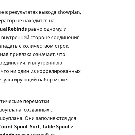
е в результатах вывода showplan,
ператор не находится на
ualRebinds
равно одному, и
а внутренней стороне соединения
падать с количеством строк,
ая привязка означает, что
соединения, и внутреннюю
 что ни один из коррелированных
результирующий набор может
актические перемотки
шоуплана, созданных с
шоуплана. Они заполняются для
Count Spool
,
Sort
,
Table Spool
и
ewinds
также могут быть