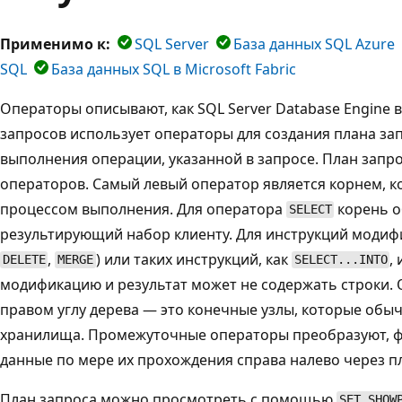
Применимо к:
SQL Server
База данных SQL Azure
SQL
База данных SQL в Microsoft Fabric
Операторы описывают, как SQL Server Database Engine
запросов использует операторы для создания плана зап
выполнения операции, указанной в запросе. План запр
операторов. Самый левый оператор является корнем, 
процессом выполнения. Для оператора
корень 
SELECT
результирующий набор клиенту. Для инструкций модиф
,
) или таких инструкций, как
,
DELETE
MERGE
SELECT...INTO
модификацию и результат может не содержать строки. 
правом углу дерева — это конечные узлы, которые обы
хранилища. Промежуточные операторы преобразуют, 
данные по мере их прохождения справа налево через п
План запроса можно просмотреть с помощью
SET SHOW