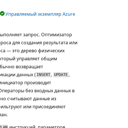
Управляемый экземпляр Azure
 выполняет запрос. Оптимизатор
роса для создания результата или
оса — это дерево физических
который управляет общим
обычно возвращает
икации данных (
,
,
INSERT
UPDATE
 инициатор производит
Операторы без входных данных в
чно считывают данные из
фильтруют или присоединяют
лан.
инструкций, параметров
PLAN