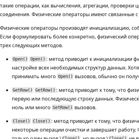
такие операции, как вычисления, агрегации, проверки 
соединения. Физические операторы имеют связанные с
Физические операторы производят инициализацию, со
Если формулировать более конкретно, физический опе
трех следующих методов.
: метод приводит к инициализации ф
Open()
Open()
настройке всех необходимых структур данных. Хот
принимать много
вызовов, обычно он получ
Open()
: метод приводит к тому, что фи
GetRow()
GetRow()
первую или последующую строку данных. Физичес
ноль или много
вызовов.
GetRow()
: метод приводит к тому, что физи
Close()
Close()
некоторые операции очистки и завершает работу.
только один вызов \
, но вызов \
не в
Close()
Close()