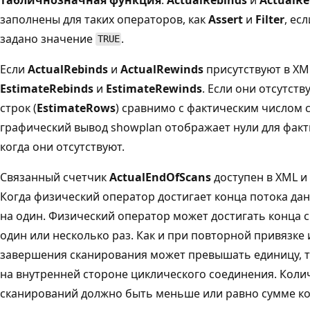
заполнены для таких операторов, как
Assert
и
Filter
, ес
задано значение
.
TRUE
Если
ActualRebinds
и
ActualRewinds
присутствуют в XM
EstimateRebinds
и
EstimateRewinds
. Если они отсутст
строк (
EstimateRows
) сравнимо с фактическим числом с
графический вывод showplan отображает нули для факт
когда они отсутствуют.
Связанный счетчик
ActualEndOfScans
доступен в XML и
Когда физический оператор достигает конца потока дан
на один. Физический оператор может достигать конца с
один или несколько раз. Как и при повторной привязке 
завершения сканирования может превышать единицу, т
на внутренней стороне циклического соединения. Кол
сканирований должно быть меньше или равно сумме ко