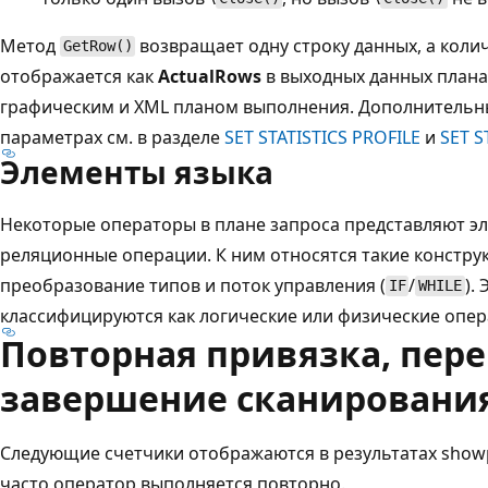
Метод
возвращает одну строку данных, а коли
GetRow()
отображается как
ActualRows
в выходных данных плана
графическим и XML планом выполнения. Дополнительны
параметрах см. в разделе
SET STATISTICS PROFILE
и
SET S
Элементы языка
Некоторые операторы в плане запроса представляют э
реляционные операции. К ним относятся такие констру
преобразование типов и поток управления (
/
).
IF
WHILE
классифицируются как логические или физические опер
Повторная привязка, пер
завершение сканировани
Следующие счетчики отображаются в результатах showp
часто оператор выполняется повторно.