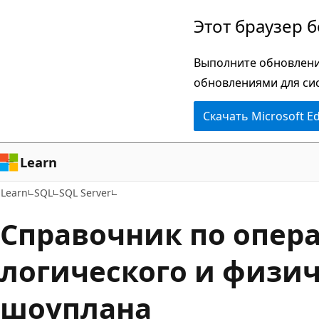
Пропустить
Этот браузер 
и
перейти
Выполните обновлени
к
обновлениями для си
основному
Скачать Microsoft E
содержимому
Learn
Learn
SQL
SQL Server
Справочник по опер
логического и физич
шоуплана