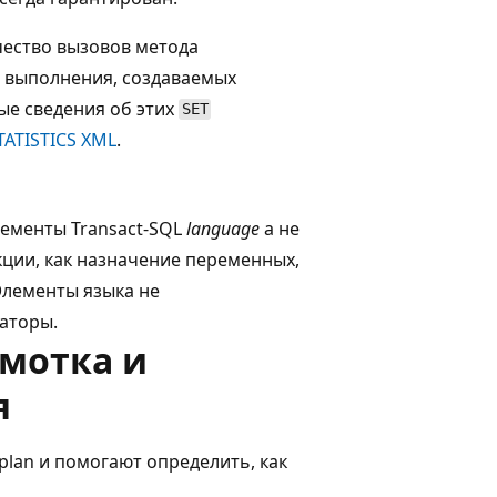
чество вызовов метода
 выполнения, создаваемых
е сведения об этих
SET
TATISTICS XML
.
лементы Transact-SQL
language
а не
кции, как назначение переменных,
 Элементы языка не
аторы.
емотка и
я
lan и помогают определить, как