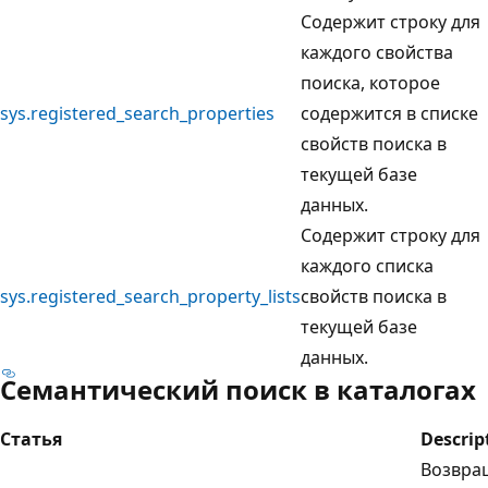
Содержит строку для
каждого свойства
поиска, которое
sys.registered_search_properties
содержится в списке
свойств поиска в
текущей базе
данных.
Содержит строку для
каждого списка
sys.registered_search_property_lists
свойств поиска в
текущей базе
данных.
Семантический поиск в каталогах
Статья
Descrip
Возвра