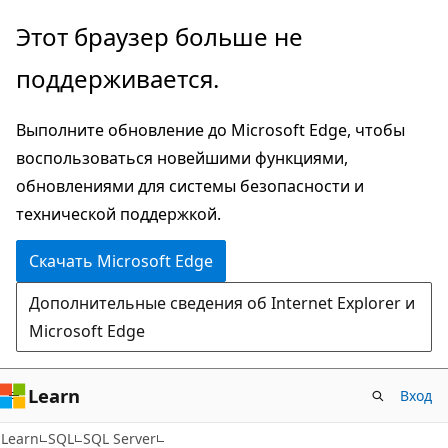
Пропустить
Этот браузер больше не
и
поддерживается.
перейти
к
Выполните обновление до Microsoft Edge, чтобы
основному
воспользоваться новейшими функциями,
содержимому
обновлениями для системы безопасности и
технической поддержкой.
Скачать Microsoft Edge
Дополнительные сведения об Internet Explorer и
Microsoft Edge
Learn
Вход
Learn
SQL
SQL Server