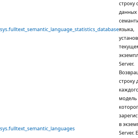
строку 
данных 
семант
sys.fulltext_semantic_language_statistics_database
языка,
устано
текуще
экземп
Server.
Возвра
строку 
каждого
модель 
которо
зареги
в экзем
sys.fulltext_semantic_languages
Server. 