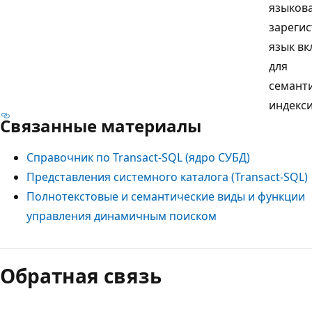
языков
зарегис
язык в
для
семант
индекс
Связанные материалы
Справочник по Transact-SQL (ядро СУБД)
Представления системного каталога (Transact-SQL)
Полнотекстовые и семантические виды и функции
управления динамичным поиском
Обратная связь