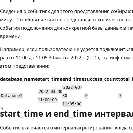
Сведения о событиях для этого представления собираю
минут. Столбцы счетчиков представляют количество в
события подключения для конкретной базы данных в те
времени.
Например, если пользователю не удается подключиться
раз от 11:00 до 11:05 30 марта 2022 г. (UTC), эта информ
этом представлении:
database_name
start_time
end_time
success_count
total_
2022-03-
2022-03-30
Database1
30
0
7
11:00:00
11:05:00
start_time и end_time интерва
Событие включается в интервал агрегирования, когда 