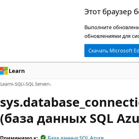
Пропустить
Этот браузер 
и
перейти
Выполните обновлени
к
обновлениями для си
основному
Скачать Microsoft E
содержимому
Learn
Learn
SQL
SQL Server
sys.database_connecti
(база данных SQL Azu
Применимо к:
База данных SQL Azure