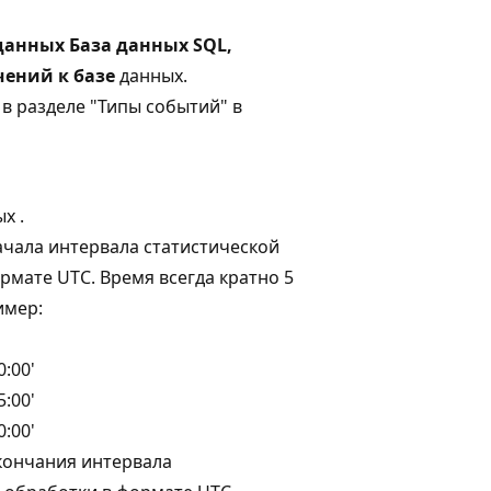
данных База данных SQL,
чений к базе
данных.
в разделе "Типы событий" в
х .
ачала интервала статистической
рмате UTC. Время всегда кратно 5
имер:
0:00'
5:00'
0:00'
кончания интервала