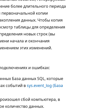
чение более длительного периода
ия первоначальной копии
акопления данных. Чтобы копия
осмотр таблицы для определения
пределения новых строк (вы
мени начала и окончания
именением этих изменений.
 подключениях и ошибках:
анных База данных SQL, которые
пах событий в
sys.event_log (База
произошел сбой компьютера, в
е количество данных.