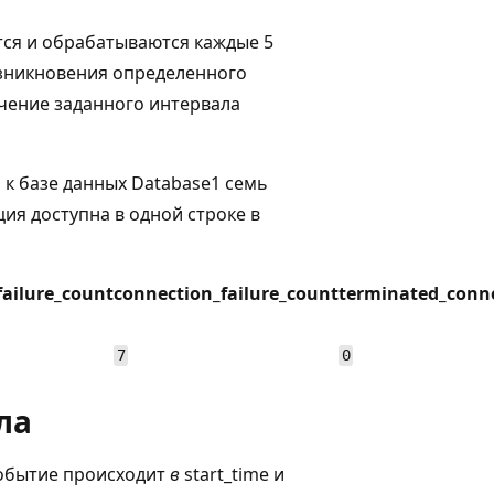
тся и обрабатываются каждые 5
озникновения определенного
чение заданного интервала
 к базе данных Database1 семь
ация доступна в одной строке в
failure_count
connection_failure_count
terminated_conn
7
0
ла
событие происходит
в
start_time и