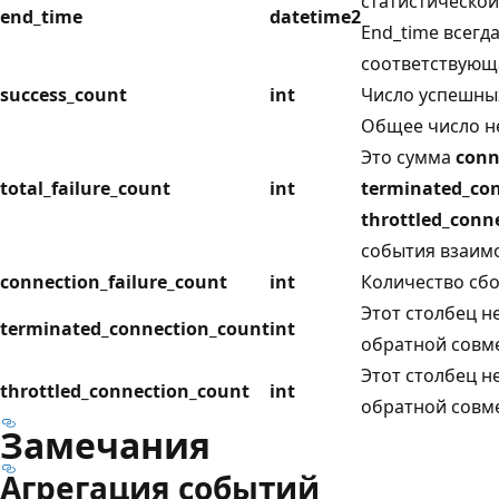
статистической
end_time
datetime2
End_time всегда
соответствую
success_count
int
Число успешны
Общее число н
Это сумма
conn
total_failure_count
int
terminated_co
throttled_conn
события взаим
connection_failure_count
int
Количество сбо
Этот столбец н
terminated_connection_count
int
обратной совм
Этот столбец н
throttled_connection_count
int
обратной совм
Замечания
Агрегация событий