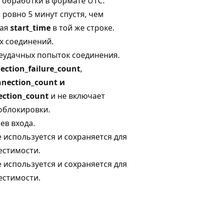
 обработки в формате UTC.
 ровно 5 минут спустя, чем
щая
start_time
в той же строке.
х соединений.
еудачных попыток соединения.
ection_failure_count
,
nnection_count и
ection_count
и не включает
облокировки.
ев входа.
е используется и сохраняется для
естимости.
е используется и сохраняется для
естимости.