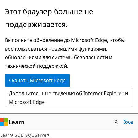
Пропустить
Этот браузер больше не
и
поддерживается.
перейти
к
Выполните обновление до Microsoft Edge, чтобы
основному
воспользоваться новейшими функциями,
содержимому
обновлениями для системы безопасности и
технической поддержкой.
Скачать Microsoft Edge
Дополнительные сведения об Internet Explorer и
Microsoft Edge
Learn
Вход
Learn
SQL
SQL Server