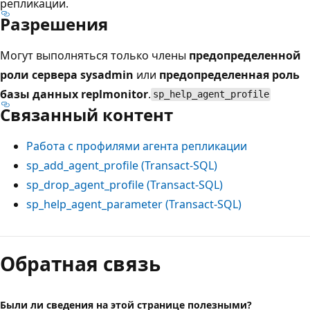
репликации.
Разрешения
Могут выполняться только члены
предопределенной
роли сервера sysadmin
или
предопределенная роль
базы данных replmonitor
.
sp_help_agent_profile
Связанный контент
Работа с профилями агента репликации
sp_add_agent_profile (Transact-SQL)
sp_drop_agent_profile (Transact-SQL)
sp_help_agent_parameter (Transact-SQL)
Режим
чтения
Обратная связь
выключен
Были ли сведения на этой странице полезными?