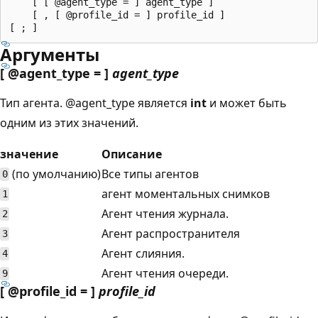
    [ [ @agent_type = ] agent_type ]

    [ , [ @profile_id = ] profile_id ]

Аргументы
[ @agent_type = ]
agent_type
Тип агента.
@agent_type является
int
и может быть
одним из этих значений.
значение
Описание
(по умолчанию)
Все типы агентов
0
агент моментальных снимков
1
Агент чтения журнала.
2
Агент распространителя
3
Агент слияния.
4
Агент чтения очереди.
9
[ @profile_id = ]
profile_id