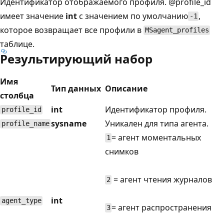
Идентификатор отображаемого профиля.
@profile_id
имеет значение
int
с значением по умолчанию
,
-1
которое возвращает все профили в
MSagent_profiles
таблице.
Результирующий набор
Имя
Тип данных
Описание
столбца
int
Идентификатор профиля.
profile_id
sysname
Уникален для типа агента.
profile_name
= агент моментальных
1
снимков
= агент чтения журналов
2
int
agent_type
= агент распространения
3