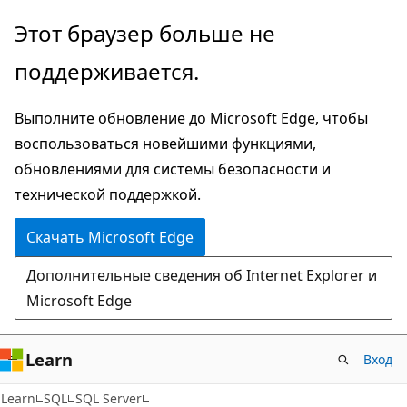
Пропустить
Этот браузер больше не
и
поддерживается.
перейти
к
Выполните обновление до Microsoft Edge, чтобы
основному
воспользоваться новейшими функциями,
содержимому
обновлениями для системы безопасности и
технической поддержкой.
Скачать Microsoft Edge
Дополнительные сведения об Internet Explorer и
Microsoft Edge
Learn
Вход
Learn
SQL
SQL Server