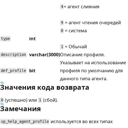
= агент слияния
4
= агент чтения очередей
9
= система
0
int
type
= Обычай
1
varchar(3000)
Описание профиля.
description
Указывает на использование
bit
профиля по умолчанию для
def_profile
данного типа агента.
Значения кода возврата
(успешно) или
(сбой).
0
1
Замечания
используется во всех типах
sp_help_agent_profile