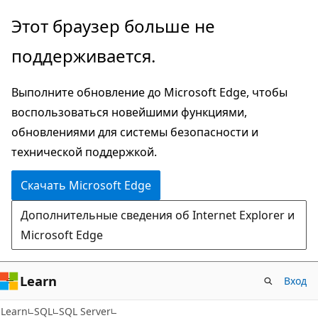
Пропустить
Этот браузер больше не
и
поддерживается.
перейти
к
Выполните обновление до Microsoft Edge, чтобы
основному
воспользоваться новейшими функциями,
содержимому
обновлениями для системы безопасности и
технической поддержкой.
Скачать Microsoft Edge
Дополнительные сведения об Internet Explorer и
Microsoft Edge
Learn
Вход
Learn
SQL
SQL Server