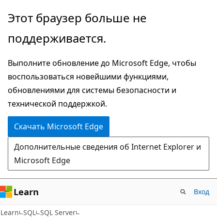
Пропустить
Этот браузер больше не
и
поддерживается.
перейти
к
Выполните обновление до Microsoft Edge, чтобы
основному
воспользоваться новейшими функциями,
содержимому
обновлениями для системы безопасности и
технической поддержкой.
Скачать Microsoft Edge
Дополнительные сведения об Internet Explorer и
Microsoft Edge
Learn
Вход
Learn
SQL
SQL Server