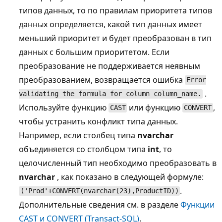
типов данных, то по правилам приоритета типов
данных определяется, какой тип данных имеет
меньший приоритет и будет преобразован в тип
данных с большим приоритетом. Если
преобразование не поддерживается неявным
преобразованием, возвращается ошибка
Error
.
validating the formula for column column_name.
Используйте функцию
или функцию
,
CAST
CONVERT
чтобы устранить конфликт типа данных.
Например, если столбец типа
nvarchar
объединяется со столбцом типа
int
, то
целочисленный тип необходимо преобразовать в
nvarchar
, как показано в следующей формуле:
.
('Prod'+CONVERT(nvarchar(23),ProductID))
Дополнительные сведения см. в разделе
Функции
CAST и CONVERT (Transact-SQL)
.