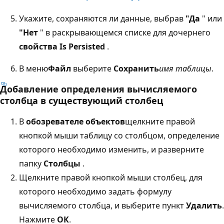
Укажите, сохраняются ли данные, выбрав
"Да
" или
"Нет
" в раскрывающемся списке для дочернего
свойства Is Persisted
.
В меню
Файл
выберите
Сохранить
имя таблицы
.
Добавление определения вычисляемого
столбца в существующий столбец
В
обозревателе объектов
щелкните правой
кнопкой мыши таблицу со столбцом, определение
которого необходимо изменить, и разверните
папку
Столбцы
.
Щелкните правой кнопкой мыши столбец, для
которого необходимо задать формулу
вычисляемого столбца, и выберите пункт
Удалить
.
Нажмите
ОК
.