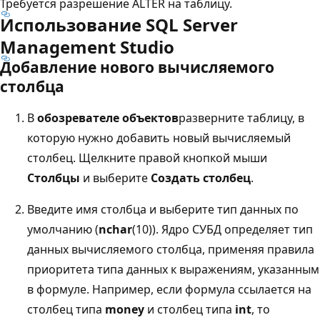
Требуется разрешение ALTER на таблицу.
Использование SQL Server
Management Studio
Добавление нового вычисляемого
столбца
В
обозревателе объектов
разверните таблицу, в
которую нужно добавить новый вычисляемый
столбец. Щелкните правой кнопкой мыши
Столбцы
и выберите
Создать столбец
.
Введите имя столбца и выберите тип данных по
умолчанию (
nchar
(10)). Ядро СУБД определяет тип
данных вычисляемого столбца, применяя правила
приоритета типа данных к выражениям, указанным
в формуле. Например, если формула ссылается на
столбец типа
money
и столбец типа
int
, то