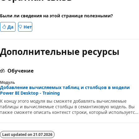
Были ли сведения на этой странице полезными?
Да
Нет
Дополнительные ресурсы
Обучение
Модуль
Добавление вычисляемых таблиц и столбцов в модели
Power BI Desktop - Training
К концу этого модуля вы сможете добавлять вычисляемые
таблицы и вычисляемые столбцы в семантиковую модель. Вы
также сможете описать контекст строки, который используется
для проверки формул вычисляемых столбцов. Так как добавить
столбцы в таблицу можно с помощью Power Query, вы также
узнаете, когда лучше создать обычные вычисляемые столбцы
вместо пользовательских столбцов Power Query.
Last updated on
21.07.2026