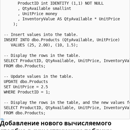
      ProductID int IDENTITY (1,1) NOT NULL

      , QtyAvailable smallint

      , UnitPrice money

      , InventoryValue AS QtyAvailable * UnitPrice

    );

-- Insert values into the table.

INSERT INTO dbo.Products (QtyAvailable, UnitPrice)

   VALUES (25, 2.00), (10, 1.5);

-- Display the rows in the table.

SELECT ProductID, QtyAvailable, UnitPrice, InventoryVal
FROM dbo.Products;

-- Update values in the table.

UPDATE dbo.Products 

SET UnitPrice = 2.5

WHERE ProductID = 1;

-- Display the rows in the table, and the new values fo
SELECT ProductID, QtyAvailable, UnitPrice, InventoryVal
Добавление нового вычисляемого