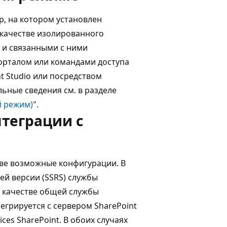
, на котором установлен
в качестве изолированного
и и связанными с ними
орталом или командами доступа
t Studio или посредством
ьные сведения см. в разделе
й режим)
".
теграции с
две возможные конфигурации. В
дней версии (SSRS) службы
 в качестве общей службы
тегрируется с сервером SharePoint
ces SharePoint. В обоих случаях