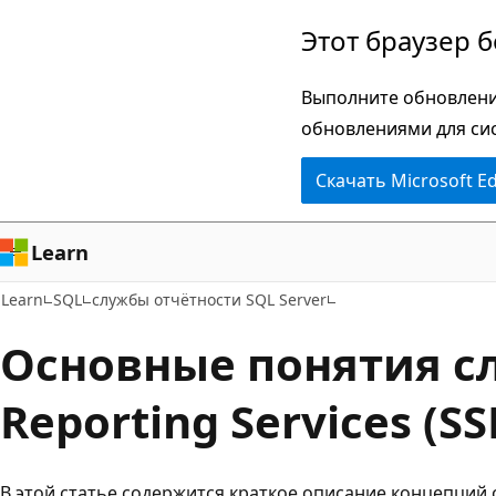
Пропустить
Этот браузер 
и
перейти
Выполните обновлени
к
обновлениями для си
основному
Скачать Microsoft E
содержимому
Learn
Learn
SQL
службы отчётности SQL Server
Основные понятия с
Reporting Services (SS
В этой статье содержится краткое описание концепций с