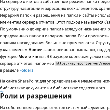
На сервере отчетов в собственном режиме папки пред
структуру навигации и адресацию всех элементов, хран
Иерархия папок и разрешения на папки и сайты использ
элементам сервера отчетов. Этот подход называется
бе
По умолчанию дочерние папки наследуют назначения р
определенных папок в иерархии папок. Если присвоить
правила наследования больше не применяются. Структу
узла с именем
Home
и зарезервированных папок, под
функцию
Мои отчеты
. В браузере корневым узлом явл
сервера отчетов, например
https://myreportserver/repo
в разделе
Folders
.
На сайте SharePoint для упорядочивания элементов исп
библиотеках документов и библиотеках содержимого.
Роли и разрешения
На собственном сервере отчетов системный администр