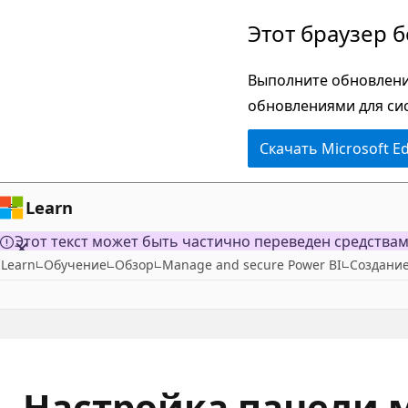
Пропустить
Этот браузер 
и
перейти
Выполните обновлени
к
обновлениями для си
основному
Скачать Microsoft E
содержимому
Learn
Этот текст может быть частично переведен средства
Learn
Обучение
Обзор
Manage and secure Power BI
Создание
Настройка панели 