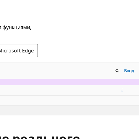
и функциями,
Microsoft Edge
Вход
е реального