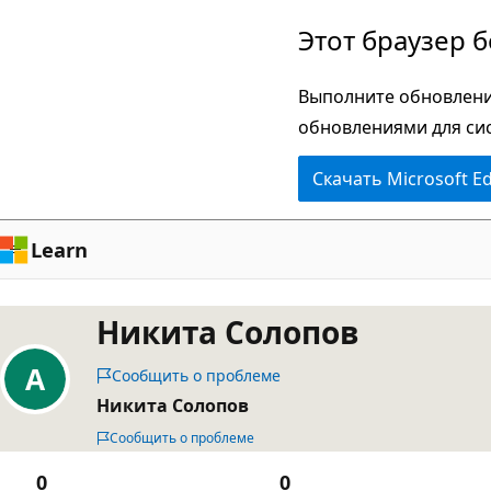
Пропустить
Этот браузер 
и
перейти
Выполните обновлени
к
обновлениями для си
основному
Скачать Microsoft E
содержимому
Learn
Никита Солопов
Сообщить о проблеме
Никита Солопов
Сообщить о проблеме
0
0