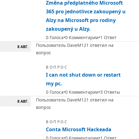
Změna předplatného Microsoft
365 pro jednotlivce zakoupený u
Alzy na Microsoft pro rodiny
zakoupený u Alzy.
0
Голоса
0
Комментарии
1
Ответ
Пользователь DaveM121 ответил на
8 АВГ.
вопрос
ВОПРОС
I can not shut down or restart
my pc.
0
Голоса
0
Комментарии
3
Ответы
Пользователь DaveM121 ответил на
8 АВГ.
вопрос
ВОПРОС
Conta Microsoft Hackeada
0
Голоса
0
Комментарии
1
Ответ