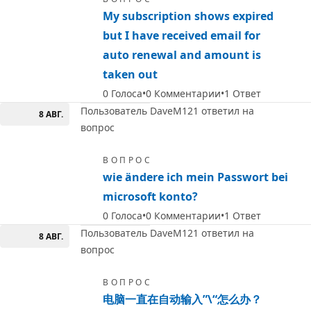
My subscription shows expired
but I have received email for
auto renewal and amount is
taken out
0
Голоса
0
Комментарии
1
Ответ
Пользователь DaveM121 ответил на
8 АВГ.
вопрос
ВОПРОС
wie ändere ich mein Passwort bei
microsoft konto?
0
Голоса
0
Комментарии
1
Ответ
Пользователь DaveM121 ответил на
8 АВГ.
вопрос
ВОПРОС
电脑一直在自动输入”\“怎么办？