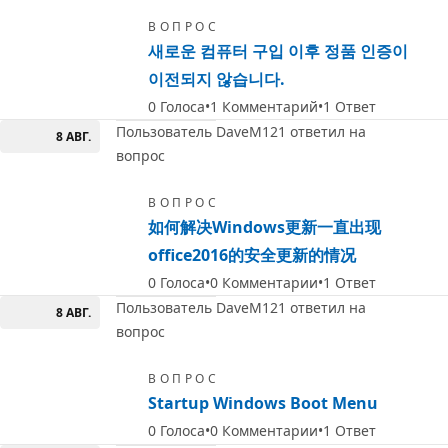
ВОПРОС
새로운 컴퓨터 구입 이후 정품 인증이
이전되지 않습니다.
0
Голоса
1
Комментарий
1
Ответ
Пользователь DaveM121 ответил на
8 АВГ.
вопрос
ВОПРОС
如何解决Windows更新一直出现
office2016的安全更新的情况
0
Голоса
0
Комментарии
1
Ответ
Пользователь DaveM121 ответил на
8 АВГ.
вопрос
ВОПРОС
Startup Windows Boot Menu
0
Голоса
0
Комментарии
1
Ответ