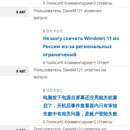
0
Голоса
0
Комментарии
2
Ответы
Пользователь DaveM121 изменил
8 АВГ.
вопрос
ВОПРОС
Не могу скачать Windows 11 из
России из-за региональных
ограничений
0
Голоса
0
Комментарии
1
Ответ
Пользователь DaveM121 ответил на
8 АВГ.
вопрос
ВОПРОС
电脑按下电源后屏幕还没亮就关机重
启了，开机后事件查看器内只有审核
失败中有相关问题，是账户登陆失败
0
Голоса
0
Комментарии
2
Ответы
Пользователь DaveM121 ответил на