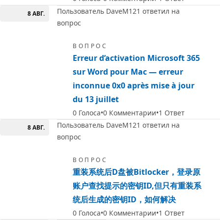
Пользователь DaveM121 ответил на
8 АВГ.
вопрос
ВОПРОС
Erreur d’activation Microsoft 365
sur Word pour Mac — erreur
inconnue 0x0 après mise à jour
du 13 juillet
0
Голоса
0
Комментарии
1
Ответ
Пользователь DaveM121 ответил на
8 АВГ.
вопрос
ВОПРОС
重装系统后D盘被Bitlocker，登录原
账户查找提示的密钥ID,但只有重装系
统后生成的密钥ID，如何解决
0
Голоса
0
Комментарии
1
Ответ