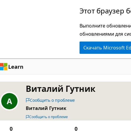
Пропустить
Этот браузер 
и
перейти
Выполните обновлени
к
обновлениями для си
основному
Скачать Microsoft E
содержимому
Learn
Виталий Гутник
Сообщить о проблеме
Виталий Гутник
Сообщить о проблеме
0
0