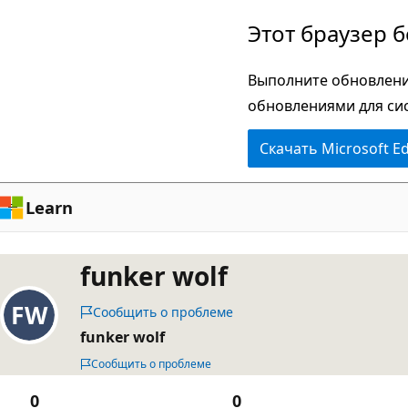
Пропустить
Этот браузер 
и
перейти
Выполните обновлени
к
обновлениями для си
основному
Скачать Microsoft E
содержимому
Learn
funker wolf
Сообщить о проблеме
funker wolf
Сообщить о проблеме
0
0