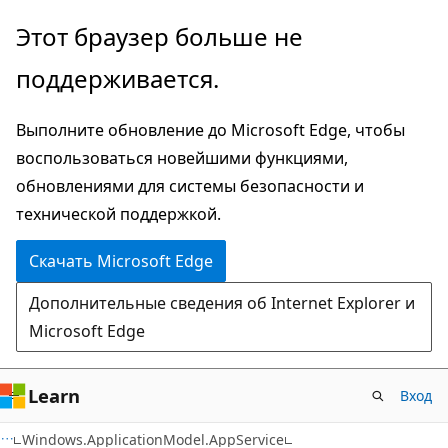
Пропустить
Переход
Этот браузер больше не
и
к
поддерживается.
перейти
навигации
к
на
Выполните обновление до Microsoft Edge, чтобы
основному
странице
воспользоваться новейшими функциями,
содержимому
обновлениями для системы безопасности и
технической поддержкой.
Скачать Microsoft Edge
Дополнительные сведения об Internet Explorer и
Microsoft Edge
Learn
Вход
C#
Windows.ApplicationModel.AppService