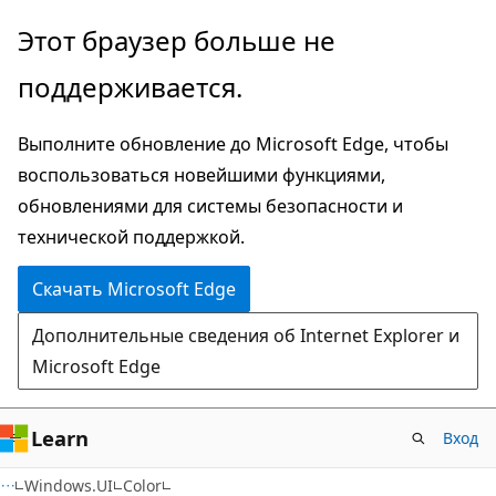
Пропустить
Переход
Этот браузер больше не
и
к
поддерживается.
перейти
навигации
к
на
Выполните обновление до Microsoft Edge, чтобы
основному
странице
воспользоваться новейшими функциями,
содержимому
обновлениями для системы безопасности и
технической поддержкой.
Скачать Microsoft Edge
Дополнительные сведения об Internet Explorer и
Microsoft Edge
Learn
Вход
C#
Windows.UI
Color