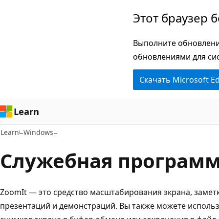
Пропустить
Этот браузер 
и
перейти
Выполните обновлени
к
обновлениями для си
основному
Скачать Microsoft E
содержимому
Learn
Learn
Windows
Служебная программ
ZoomIt — это средство масштабирования экрана, заметк
презентаций и демонстраций. Вы также можете исполь