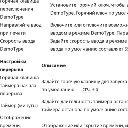
Горячая клавиша
Установите горячий ключ, чтобы
переключения
DemoType. Горячий ключ по умо
DemoType
Направляйте ввод
Включите или отключите возможн
при печати
вводом в режиме DemoType. Пара
Скорость ввода
Задайте скорость ввода в режиме 
DemoType
ввода по умолчанию составляет 5
Настройки
Описание
перерыва
Горячая клавиша
Задайте горячую клавишу для запуска
таймера начала
по умолчанию —
+
.
CTRL
3
перерыва
Задайте длительность таймера остано
Таймер (минуты)
таймера останова по умолчанию соста
Отображение
времени,
Отображение или скрытие времени, и