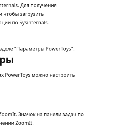
ternals. Для получения
и чтобы загрузить
ции по Sysinternals.
азделе "Параметры PowerToys".
тры
ах PowerToys можно настроить
ZoomIt. Значок на панели задач по
чении ZoomIt.