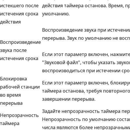
истекшего после
действия таймера останова. Время, 
истечения срока
умолчанию.
действия
Воспроизведение звука при истечени
перерыва. Звук по умолчанию не вос
Воспроизведение
звука после
Если этот параметр включен, нажмите
истечения срока
"Звуковой файл", чтобы указать звук
воспроизводиться при истечении сро
Блокировка
Если этот параметр включен, блокиру
рабочей станции
таймера останова, требуя повторного
во время
завершении перерыва.
перерыва
Задайте непрозрачность таймера пер
Непрозрачность
Непрозрачность по умолчанию состав
таймера
числа являются более непрозрачным