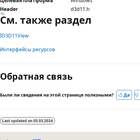
Целевая платформа
Windows
Header
d3d11.h
См. также раздел
ID3D11View
Интерфейсы ресурсов
Обратная связь
Были ли сведения на этой странице полезными?
Да
Last updated on
05.03.2024