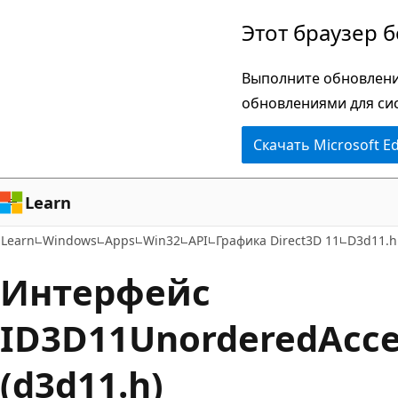
Пропустить
Этот браузер 
и
перейти
Выполните обновлени
к
обновлениями для си
основному
Скачать Microsoft E
содержимому
Learn
Learn
Windows
Apps
Win32
API
Графика Direct3D 11
D3d11.h
Интерфейс
ID3D11UnorderedAcce
(d3d11.h)