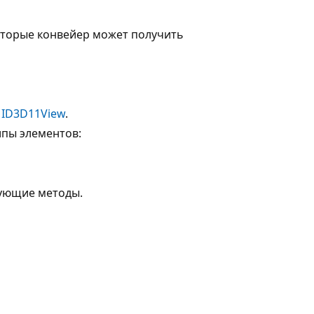
которые конвейер может получить
т
ID3D11View
.
пы элементов:
ующие методы.