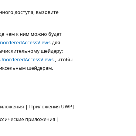
нного доступа, вызовите
де чем к ним можно будет
UnorderedAccessViews
для
вычислительному шейдеру;
dUnorderedAccessViews
, чтобы
пиксельным шейдерам.
приложения | Приложения UWP]
ассические приложения |