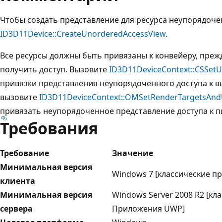
Чтобы создать представление для ресурса неупорядоче
ID3D11Device::CreateUnorderedAccessView
.
Все ресурсы должны быть привязаны к конвейеру, преж
получить доступ. Вызовите
ID3D11DeviceContext::CSSet
привязки представления неупорядоченного доступа к 
вызовите
ID3D11DeviceContext::OMSetRenderTargetsAn
привязать неупорядоченное представление доступа к 
Требования
Требование
Значение
Минимальная версия
Windows 7 [классические 
клиента
Минимальная версия
Windows Server 2008 R2 [кл
сервера
Приложения UWP]