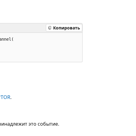
Копировать
nnel(

PTOR
.
ринадлежит это событие.