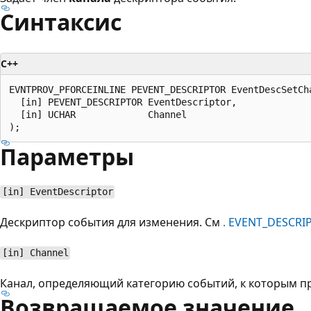
Синтаксис
C++
EVNTPROV_PFORCEINLINE PEVENT_DESCRIPTOR EventDescSetCha
  [in] PEVENT_DESCRIPTOR EventDescriptor,

  [in] UCHAR             Channel

Параметры
[in] EventDescriptor
Дескриптор события для изменения. См
. EVENT_DESCRI
[in] Channel
Канал, определяющий категорию событий, к которым п
Возвращаемое значение