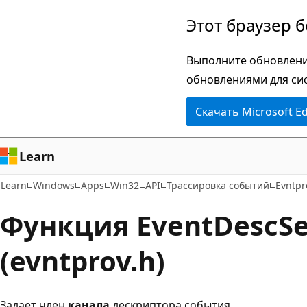
Пропустить
Этот браузер 
и
перейти
Выполните обновлени
к
обновлениями для си
основному
Скачать Microsoft E
содержимому
Learn
Learn
Windows
Apps
Win32
API
Трассировка событий
Evntpr
Функция EventDescSe
(evntprov.h)
Задает член
канала
дескриптора события.